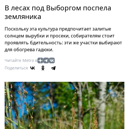
Петербург
В лесах под Выборгом поспела
Россия
земляника
Мир
Здоровье
Поскольку эта культура предпочитает залитые
Еда
солнцем вырубки и просеки, собирателям стоит
Туризм
проявлять бдительность: эти же участки выбирают
Мода
для обогрева гадюки.
Театр
Читайте Metro в
Кино
Поделиться
Афиша
Книги
Выставки
Пресс-
релизы
О
Metro
Стримы