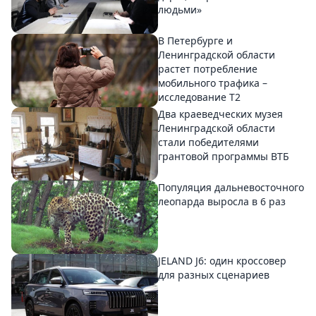
людьми»
В Петербурге и
Ленинградской области
растет потребление
мобильного трафика –
исследование T2
Два краеведческих музея
Ленинградской области
стали победителями
грантовой программы ВТБ
Популяция дальневосточного
леопарда выросла в 6 раз
JELAND J6: один кроссовер
для разных сценариев