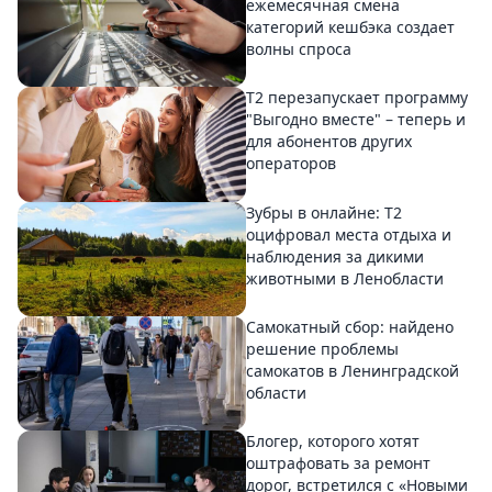
ежемесячная смена
категорий кешбэка создает
волны спроса
Т2 перезапускает программу
"Выгодно вместе" – теперь и
для абонентов других
операторов
Зубры в онлайне: Т2
оцифровал места отдыха и
наблюдения за дикими
животными в Ленобласти
Самокатный сбор: найдено
решение проблемы
самокатов в Ленинградской
области
Блогер, которого хотят
оштрафовать за ремонт
дорог, встретился с «Новыми