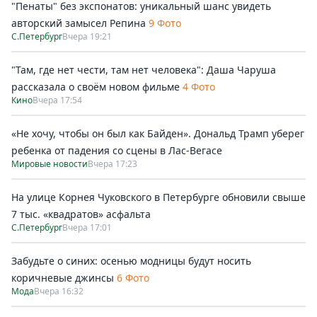
"Пенаты" без экспонатов: уникальный шанс увидеть
авторский замысел Репина
9 Фото
С.Петербург
Вчера 19:21
"Там, где нет чести, там нет человека": Даша Чаруша
рассказала о своём новом фильме
4 Фото
Кино
Вчера 17:54
«Не хочу, чтобы он был как Байден». Дональд Трамп уберег
ребенка от падения со сцены в Лас-Вегасе
Мировые новости
Вчера 17:23
На улице Корнея Чуковского в Петербурге обновили свыше
7 тыс. «квадратов» асфальта
С.Петербург
Вчера 17:01
Забудьте о синих: осенью модницы будут носить
коричневые джинсы
6 Фото
Мода
Вчера 16:32