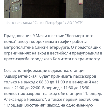
Спецпроекты
Звезды
Выборы
2026
Фото телеканал "Санкт-Петербург" / АО "ГАТР"
Скачай
Metro
Празднование 9 Мая и шествие "Бессмертного
полка" внесут коррективы в график работы
метрополитена Санкт-Петербурга. О предстоящих
ограничениях на вход в вестибюли предупредили в
пресс-службе городского Комитета по транспорту.
Согласно информации ведомства, станция
"Адмиралтейская" будет принимать пассажиров
только на выход с 08:30 до 11:00 и в вечерний час
пик с 21:00 до 22:00. В период с 11:30 до 15:30
полностью закроют на вход обе станции "Площадь
Александра Невского", а также первый вестибюль
"Площади Восстания" (выход на одноименную