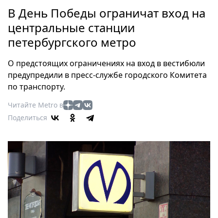
Петербург
В День Победы ограничат вход на
Россия
центральные станции
Мир
петербургского метро
Здоровье
Еда
О предстоящих ограничениях на вход в вестибюли
Туризм
предупредили в пресс-службе городского Комитета
Мода
по транспорту.
Театр
Читайте Metro в
Кино
Поделиться
Афиша
Книги
Выставки
Пресс-
релизы
О
Metro
Стримы