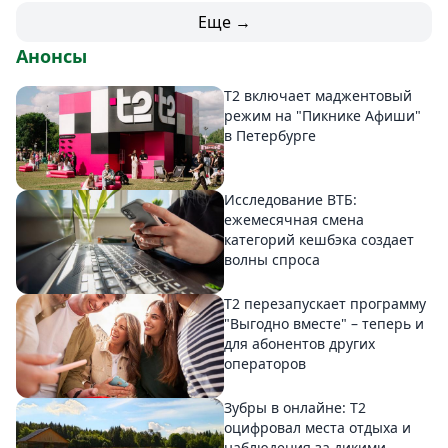
Еще →
Анонсы
Т2 включает маджентовый
режим на "Пикнике Афиши"
в Петербурге
Исследование ВТБ:
ежемесячная смена
категорий кешбэка создает
волны спроса
Т2 перезапускает программу
"Выгодно вместе" – теперь и
для абонентов других
операторов
Зубры в онлайне: Т2
оцифровал места отдыха и
наблюдения за дикими