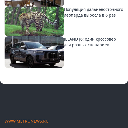
Популяция дальневосточного
леопарда выросла в 6 раз
JELAND J6: один кроссовер
для разных сценариев
WWW.METRONEWS.RU