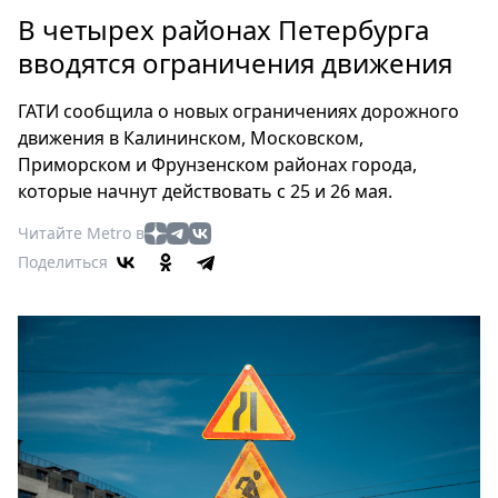
Петербург
В четырех районах Петербурга
Россия
вводятся ограничения движения
Мир
Здоровье
ГАТИ сообщила о новых ограничениях дорожного
Еда
движения в Калининском, Московском,
Туризм
Приморском и Фрунзенском районах города,
Мода
которые начнут действовать с 25 и 26 мая.
Театр
Читайте Metro в
Кино
Поделиться
Афиша
Книги
Выставки
Пресс-
релизы
О
Metro
Стримы