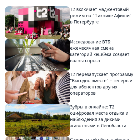
Т2 включает маджентовый
режим на "Пикнике Афиши"
в Петербурге
Исследование ВТБ:
ежемесячная смена
категорий кешбэка создает
волны спроса
Т2 перезапускает программу
"Выгодно вместе" – теперь и
для абонентов других
операторов
Зубры в онлайне: Т2
оцифровал места отдыха и
наблюдения за дикими
животными в Ленобласти
Самокатный сбор: найдено