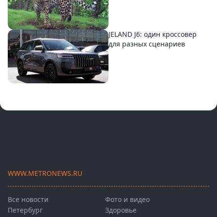
JELAND J6: один кроссовер
для разных сценариев
WWW.METRONEWS.RU
Все новости
Фото и видео
Петербург
Здоровье