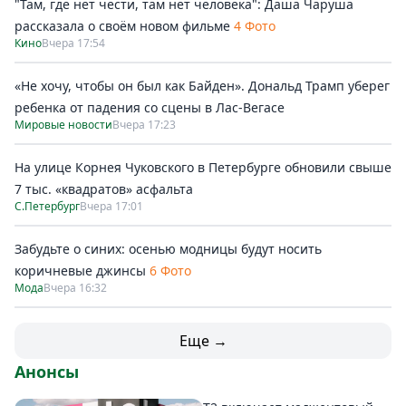
"Там, где нет чести, там нет человека": Даша Чаруша
рассказала о своём новом фильме
4 Фото
Кино
Вчера 17:54
«Не хочу, чтобы он был как Байден». Дональд Трамп уберег
ребенка от падения со сцены в Лас-Вегасе
Мировые новости
Вчера 17:23
На улице Корнея Чуковского в Петербурге обновили свыше
7 тыс. «квадратов» асфальта
С.Петербург
Вчера 17:01
Забудьте о синих: осенью модницы будут носить
коричневые джинсы
6 Фото
Мода
Вчера 16:32
Еще →
Анонсы