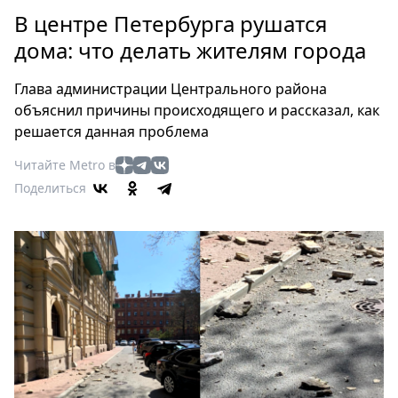
Петербург
В центре Петербурга рушатся
Россия
дома: что делать жителям города
Мир
Здоровье
Глава администрации Центрального района
Еда
объяснил причины происходящего и рассказал, как
Туризм
решается данная проблема
Мода
Читайте Metro в
Театр
Поделиться
Кино
Афиша
Книги
Выставки
Пресс-
релизы
О
Metro
Стримы