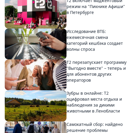
Т2 включает маджентовый
режим на "Пикнике Афиши"
в Петербурге
Исследование ВТБ:
ежемесячная смена
категорий кешбэка создает
волны спроса
Т2 перезапускает программу
"Выгодно вместе" – теперь и
для абонентов других
операторов
Зубры в онлайне: Т2
оцифровал места отдыха и
наблюдения за дикими
животными в Ленобласти
Самокатный сбор: найдено
решение проблемы