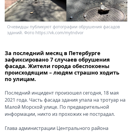
Спецпроекты
Звезды
Выборы
Очевидцы публикуют фотографии обрушения фасадов
2026
зданий. Фото https://vk.com/mytndvor
Скачай
Metro
За последний месяц в Петербурге
зафиксировано 7 случаев обрушения
фасада. Жители города обеспокоены
происходящим – людям страшно ходить
по улицам.
Последний инцидент произошел сегодня, 18 мая
2021 года. Часть фасада здания упала на тротуар на
Малой Морской улице. По предварительной
информации, никто из прохожих не пострадал.
Глава администрации Центрального района