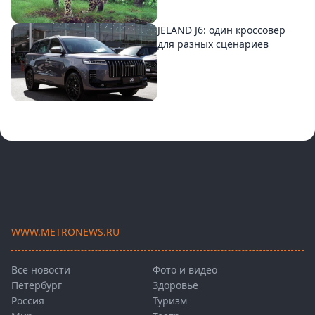
JELAND J6: один кроссовер
для разных сценариев
WWW.METRONEWS.RU
Все новости
Фото и видео
Петербург
Здоровье
Россия
Туризм