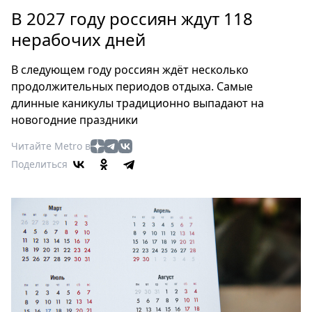
Петербург
В 2027 году россиян ждут 118
Россия
нерабочих дней
Мир
Здоровье
В следующем году россиян ждёт несколько
Еда
продолжительных периодов отдыха. Самые
Туризм
длинные каникулы традиционно выпадают на
Мода
новогодние праздники
Театр
Читайте Metro в
Кино
Поделиться
Афиша
Книги
Выставки
Пресс-
релизы
О
Metro
Стримы