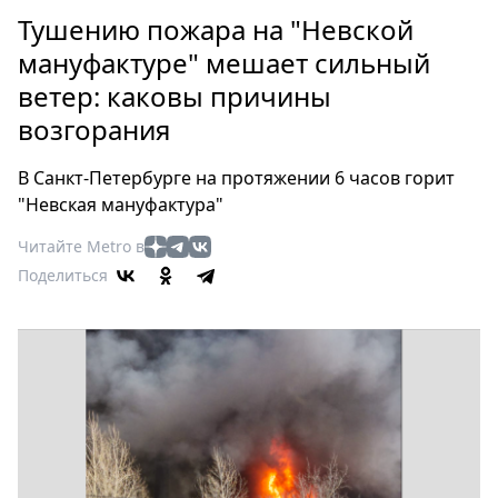
Петербург
Тушению пожара на "Невской
Россия
мануфактуре" мешает сильный
Мир
ветер: каковы причины
Здоровье
возгорания
Еда
Туризм
В Санкт-Петербурге на протяжении 6 часов горит
Мода
"Невская мануфактура"
Театр
Читайте Metro в
Кино
Поделиться
Афиша
Книги
Выставки
Пресс-
релизы
О
Metro
Стримы