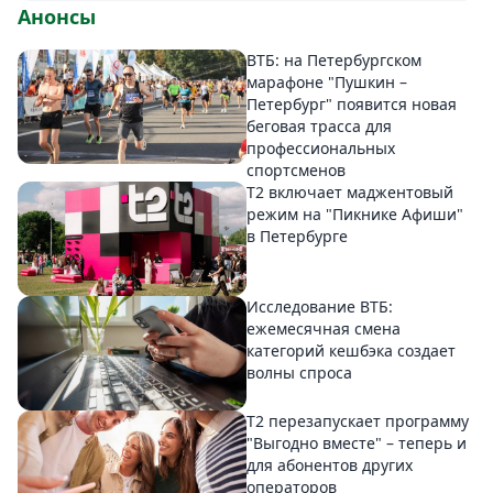
Анонсы
ВТБ: на Петербургском
марафоне "Пушкин –
Петербург" появится новая
беговая трасса для
профессиональных
спортсменов
Т2 включает маджентовый
режим на "Пикнике Афиши"
в Петербурге
Исследование ВТБ:
ежемесячная смена
категорий кешбэка создает
волны спроса
Т2 перезапускает программу
"Выгодно вместе" – теперь и
для абонентов других
операторов