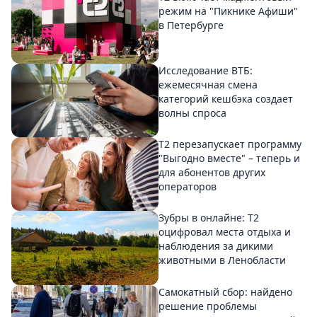
режим на "Пикнике Афиши"
в Петербурге
Исследование ВТБ:
ежемесячная смена
категорий кешбэка создает
волны спроса
Т2 перезапускает программу
"Выгодно вместе" – теперь и
для абонентов других
операторов
Зубры в онлайне: Т2
оцифровал места отдыха и
наблюдения за дикими
животными в Ленобласти
Самокатный сбор: найдено
решение проблемы