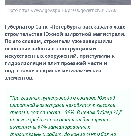
Спецпроекты
Фото https://www.gov.spb.ru/press/governor/317590/
Звезды
Выборы
Губернатор Санкт-Петербурга рассказал о ходе
2026
строительства Южной широтной магистрали.
Скачай
По его словам, строители уже завершили
Metro
основные работы с конструкциями
искусственных сооружений, приступили к
гидроизоляции плит проезжей части и
подготовке к окраске металлических
элементов.
"
Три главных путепровода в составе Южной
широтной магистрали находятся в высокой
степени готовности – 95%. В целом дублёр КАД
на юге города готов почти на две трети –
выполнены 67% запланированных
строительных работ. До конца сентября на