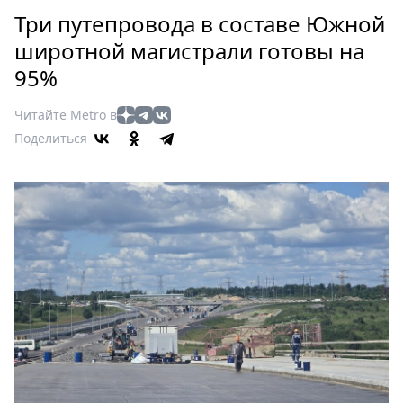
Петербург
Три путепровода в составе Южной
Россия
широтной магистрали готовы на
Мир
95%
Здоровье
Еда
Читайте Metro в
Туризм
Поделиться
Мода
Театр
Кино
Афиша
Книги
Выставки
Пресс-
релизы
О
Metro
Стримы