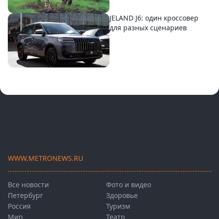
JELAND J6: один кроссовер
для разных сценариев
WWW.METRONEWS.RU
Все новости
Фото и видео
Петербург
Здоровье
Россия
Туризм
Мир
Театр