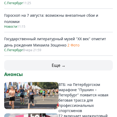
С.Петербург
11:25
Гороскоп на 7 августа: возможны внезапные сбои и
поломки
Новости
11:15
Государственный литературный музей "ХХ век" отметит
день рождения Михаила Зощенко
2 Фото
С.Петербург
Вчера 21:59
Еще →
Анонсы
ВТБ: на Петербургском
марафоне "Пушкин –
Петербург" появится новая
беговая трасса для
профессиональных
спортсменов
Т2 включает маджентовый