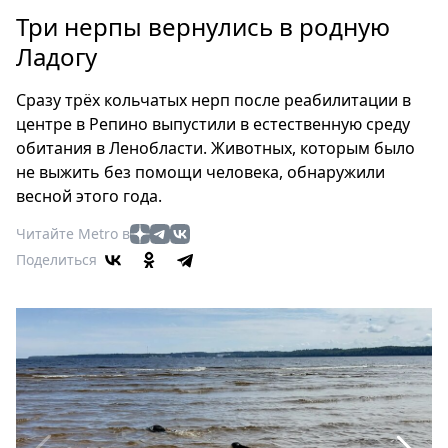
Петербург
Три нерпы вернулись в родную
Россия
Ладогу
Мир
Здоровье
Cразу трёх кольчатых нерп после реабилитации в
Еда
центре в Репино выпустили в естественную среду
Туризм
обитания в Ленобласти. Животных, которым было
Мода
не выжить без помощи человека, обнаружили
Театр
весной этого года.
Кино
Читайте Metro в
Афиша
Поделиться
Книги
Выставки
Пресс-
релизы
О
Metro
Стримы