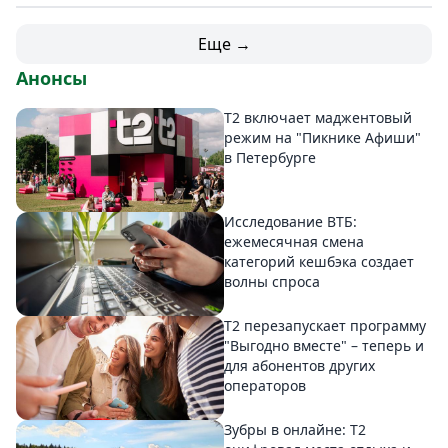
Еще →
Анонсы
Т2 включает маджентовый
режим на "Пикнике Афиши"
в Петербурге
Исследование ВТБ:
ежемесячная смена
категорий кешбэка создает
волны спроса
Т2 перезапускает программу
"Выгодно вместе" – теперь и
для абонентов других
операторов
Зубры в онлайне: Т2