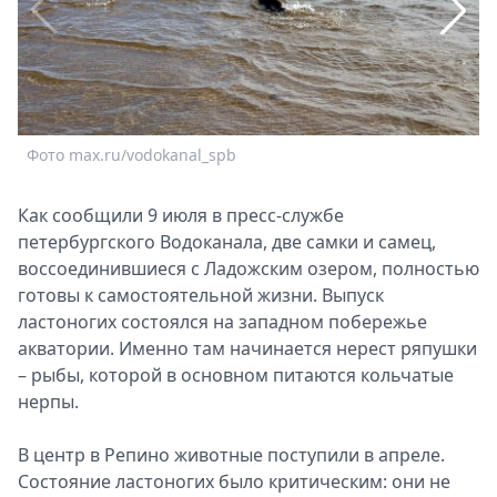
Спецпроекты
Звезды
Выборы
2026
Скачай
Фото max.ru/vodokanal_spb
Ф
Metro
Как сообщили 9 июля в пресс-службе
петербургского Водоканала, две самки и самец,
воссоединившиеся с Ладожским озером, полностью
готовы к самостоятельной жизни. Выпуск
ластоногих состоялся на западном побережье
акватории. Именно там начинается нерест ряпушки
– рыбы, которой в основном питаются кольчатые
нерпы.
В центр в Репино животные поступили в апреле.
Состояние ластоногих было критическим: они не