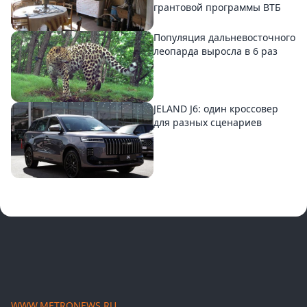
грантовой программы ВТБ
Популяция дальневосточного
леопарда выросла в 6 раз
JELAND J6: один кроссовер
для разных сценариев
WWW.METRONEWS.RU