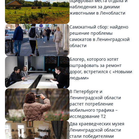
оцифровал места отдыха и
наблюдения за дикими
животными в Ленобласти
Самокатный сбор: найдено
решение проблемы
самокатов в Ленинградской
области
Блогер, которого хотят
оштрафовать за ремонт
дорог, встретился с «Новыми
людьми»
В Петербурге и
Ленинградской области
растет потребление
мобильного трафика –
исследование T2
Два краеведческих музея
Ленинградской области
стали победителями