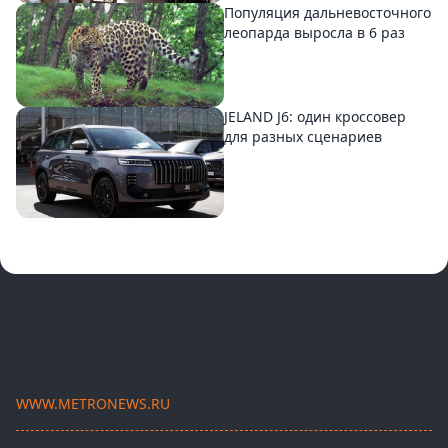
Популяция дальневосточного
леопарда выросла в 6 раз
JELAND J6: один кроссовер
для разных сценариев
WWW.METRONEWS.RU