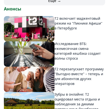
Еще →
Анонсы
Т2 включает маджентовый
режим на "Пикнике Афиши"
в Петербурге
Исследование ВТБ:
ежемесячная смена
категорий кешбэка создает
волны спроса
Т2 перезапускает программу
"Выгодно вместе" – теперь и
для абонентов других
операторов
Зубры в онлайне: Т2
оцифровал места отдыха и
наблюдения за дикими
животными в Ленобласти