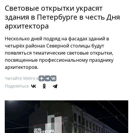
Петербург
Световые открытки украсят
Россия
здания в Петербурге в честь Дня
Мир
архитектора
Здоровье
Еда
Несколько дней подряд на фасадах зданий в
Туризм
четырёх районах Северной столицы будут
Мода
появляться тематические световые открытки,
Театр
посвященные профессиональному празднику
Кино
архитекторов.
Афиша
Читайте Metro в
Книги
Поделиться
Выставки
Пресс-
релизы
О
Metro
Стримы