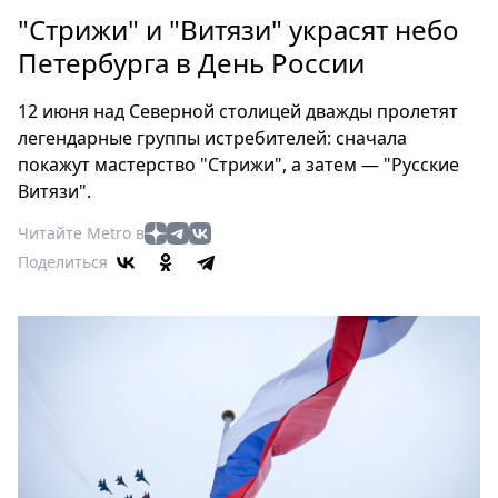
Петербург
"Стрижи" и "Витязи" украсят небо
Россия
Петербурга в День России
Мир
Здоровье
12 июня над Северной столицей дважды пролетят
Еда
легендарные группы истребителей: сначала
Туризм
покажут мастерство "Стрижи", а затем — "Русские
Мода
Витязи".
Театр
Читайте Metro в
Кино
Поделиться
Афиша
Книги
Выставки
Пресс-
релизы
О
Metro
Стримы