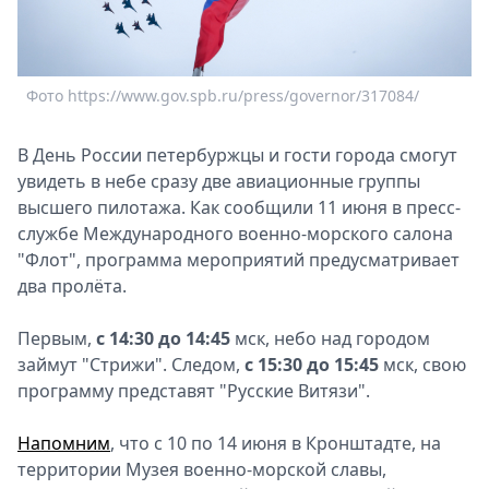
Спецпроекты
Звезды
Выборы
Фото https://www.gov.spb.ru/press/governor/317084/
2026
Скачай
В День России петербуржцы и гости города смогут
Metro
увидеть в небе сразу две авиационные группы
высшего пилотажа. Как сообщили 11 июня в пресс-
службе Международного военно-морского салона
"Флот", программа мероприятий предусматривает
два пролёта.
Первым,
с 14:30 до 14:45
мск, небо над городом
займут "Стрижи". Следом,
с 15:30 до 15:45
мск, свою
программу представят "Русские Витязи".
Напомним
, что с 10 по 14 июня в Кронштадте, на
территории Музея военно-морской славы,