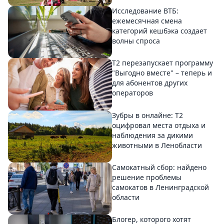
Исследование ВТБ:
ежемесячная смена
категорий кешбэка создает
волны спроса
Т2 перезапускает программу
"Выгодно вместе" – теперь и
для абонентов других
операторов
Зубры в онлайне: Т2
оцифровал места отдыха и
наблюдения за дикими
животными в Ленобласти
Самокатный сбор: найдено
решение проблемы
самокатов в Ленинградской
области
Блогер, которого хотят