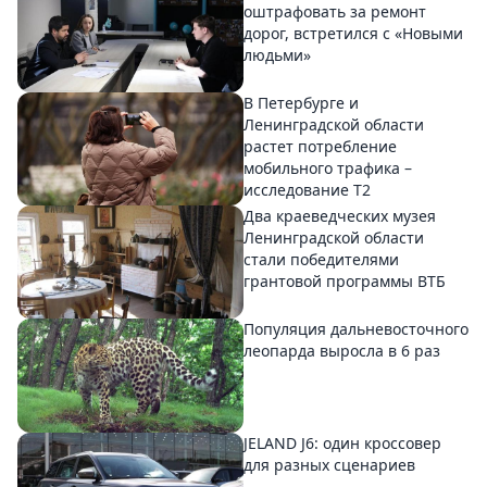
оштрафовать за ремонт
дорог, встретился с «Новыми
людьми»
В Петербурге и
Ленинградской области
растет потребление
мобильного трафика –
исследование T2
Два краеведческих музея
Ленинградской области
стали победителями
грантовой программы ВТБ
Популяция дальневосточного
леопарда выросла в 6 раз
JELAND J6: один кроссовер
для разных сценариев