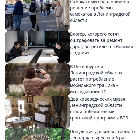
Самокатный сбор: найдено
решение проблемы
самокатов в Ленинградской
области
Блогер, которого хотят
оштрафовать за ремонт
дорог, встретился с «Новыми
людьми»
В Петербурге и
Ленинградской области
растет потребление
мобильного трафика –
исследование T2
Два краеведческих музея
Ленинградской области
стали победителями
грантовой программы ВТБ
Популяция дальневосточного
леопарда выросла в 6 раз