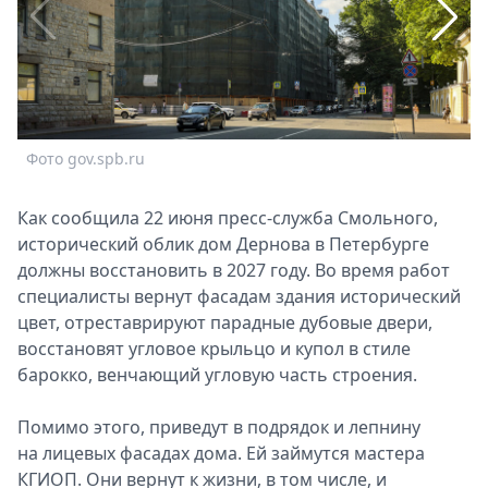
Спецпроекты
Звезды
Выборы
2026
Скачай
Metro
Фото gov.spb.ru
Ф
Как сообщила 22 июня пресс-служба Смольного,
исторический облик дом Дернова в Петербурге
должны восстановить в 2027 году. Во время работ
специалисты вернут фасадам здания исторический
цвет, отреставрируют парадные дубовые двери,
восстановят угловое крыльцо и купол в стиле
барокко, венчающий угловую часть строения.
Помимо этого, приведут в подрядок и лепнину
на лицевых фасадах дома. Ей займутся мастера
КГИОП. Они вернут к жизни, в том числе, и