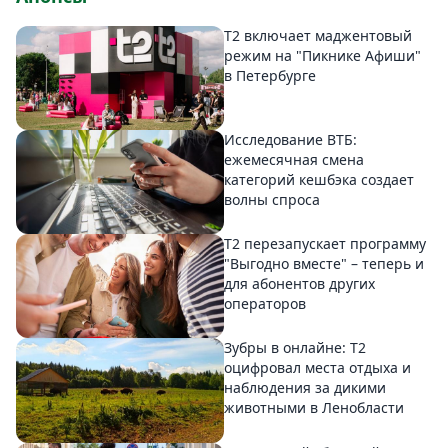
Т2 включает маджентовый
режим на "Пикнике Афиши"
в Петербурге
Исследование ВТБ:
ежемесячная смена
категорий кешбэка создает
волны спроса
Т2 перезапускает программу
"Выгодно вместе" – теперь и
для абонентов других
операторов
Зубры в онлайне: Т2
оцифровал места отдыха и
наблюдения за дикими
животными в Ленобласти