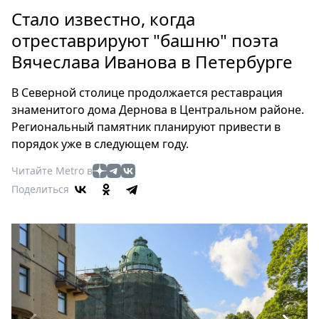
Петербург
Стало известно, когда
Россия
отреставрируют "башню" поэта
Мир
Вячеслава Иванова в Петербурге
Здоровье
Еда
В Северной столице продолжается реставрация
Туризм
знаменитого дома Дернова в Центральном районе.
Мода
Региональный памятник планируют привести в
Театр
порядок уже в следующем году.
Кино
Читайте Metro в
Афиша
Поделиться
Книги
Выставки
Пресс-
релизы
О
Metro
Стримы