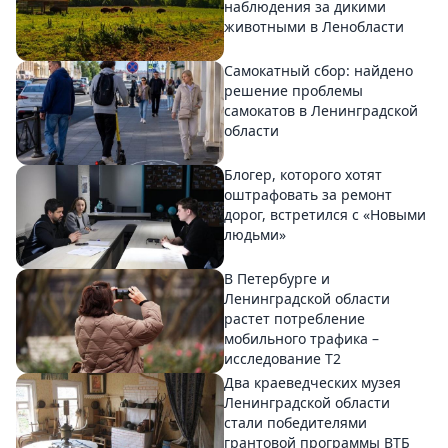
наблюдения за дикими
животными в Ленобласти
Самокатный сбор: найдено
решение проблемы
самокатов в Ленинградской
области
Блогер, которого хотят
оштрафовать за ремонт
дорог, встретился с «Новыми
людьми»
В Петербурге и
Ленинградской области
растет потребление
мобильного трафика –
исследование T2
Два краеведческих музея
Ленинградской области
стали победителями
грантовой программы ВТБ