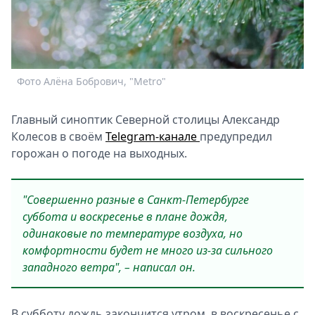
Спецпроекты
Звезды
Выборы
2026
Фото Алёна Бобрович, "Metro"
Скачай
Metro
Главный синоптик Северной столицы Александр
Колесов в своём
Telegram-канале
предупредил
горожан о погоде на выходных.
"Совершенно разные в Санкт-Петербурге
суббота и воскресенье в плане дождя,
одинаковые по температуре воздуха, но
комфортности будет не много из-за сильного
западного ветра", – написал он.
В субботу дождь закончится утром, в воскресенье с