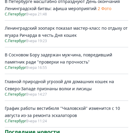
В Петербурге масштабно отпразднуют День окончания
Ленинградской битвы: афиша мероприятий
2 Фото
С.Петербург
Вчера 21:48
Ленинградский зоопарк показал мастер-класс по отдыху от
ягуара Ричарда в честь Дня кошек
С.Петербург
Вчера 19:23
В Сосновом Бору задержан мужчина, повредивший
памятник ради "проверки на прочность"
С.Петербург
Вчера 16:55
Главной природной угрозой для домашних кошек на
Северо-Западе признаны волки и лисицы
С.Петербург
Вчера 14:27
График работы вестибюля "Чкаловской" изменится с 10
августа из-за ремонта эскалаторов
С.Петербург
Вчера 11:24
Последние новости