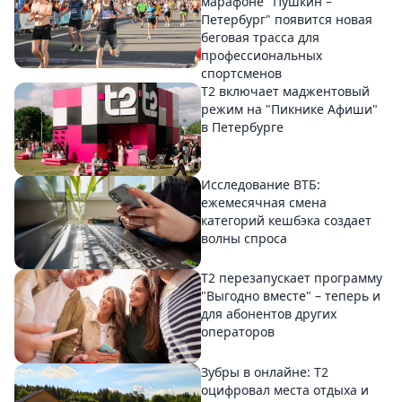
марафоне "Пушкин –
Петербург" появится новая
беговая трасса для
профессиональных
спортсменов
Т2 включает маджентовый
режим на "Пикнике Афиши"
в Петербурге
Исследование ВТБ:
ежемесячная смена
категорий кешбэка создает
волны спроса
Т2 перезапускает программу
"Выгодно вместе" – теперь и
для абонентов других
операторов
Зубры в онлайне: Т2
оцифровал места отдыха и