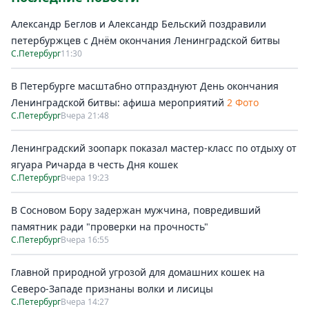
Александр Беглов и Александр Бельский поздравили
петербуржцев с Днём окончания Ленинградской битвы
С.Петербург
11:30
В Петербурге масштабно отпразднуют День окончания
Ленинградской битвы: афиша мероприятий
2 Фото
С.Петербург
Вчера 21:48
Ленинградский зоопарк показал мастер-класс по отдыху от
ягуара Ричарда в честь Дня кошек
С.Петербург
Вчера 19:23
В Сосновом Бору задержан мужчина, повредивший
памятник ради "проверки на прочность"
С.Петербург
Вчера 16:55
Главной природной угрозой для домашних кошек на
Северо-Западе признаны волки и лисицы
С.Петербург
Вчера 14:27