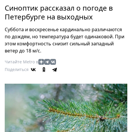
Петербург
Синоптик рассказал о погоде в
Россия
Петербурге на выходных
Мир
Здоровье
Суббота и воскресенье кардинально различаются
Еда
по дождям, но температура будет одинаковой. При
Туризм
этом комфортность снизит сильный западный
Мода
ветер до 18 м/с.
Театр
Читайте Metro в
Кино
Поделиться
Афиша
Книги
Выставки
Пресс-
релизы
О
Metro
Стримы