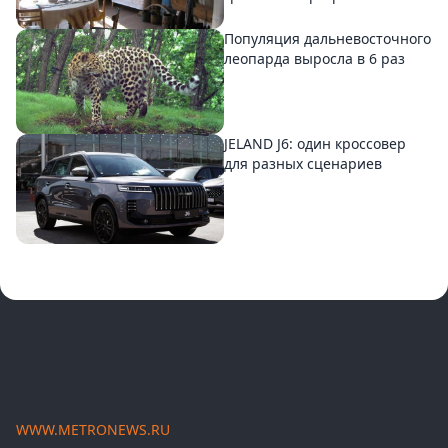
Популяция дальневосточного
леопарда выросла в 6 раз
JELAND J6: один кроссовер
для разных сценариев
WWW.METRONEWS.RU