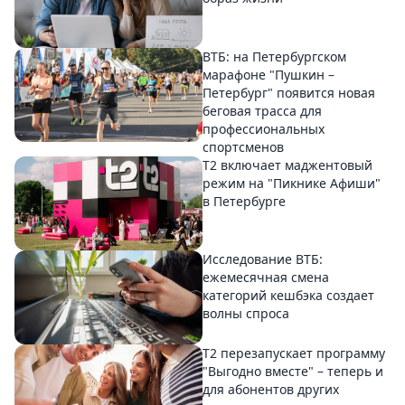
ВТБ: на Петербургском
марафоне "Пушкин –
Петербург" появится новая
беговая трасса для
профессиональных
спортсменов
Т2 включает маджентовый
режим на "Пикнике Афиши"
в Петербурге
Исследование ВТБ:
ежемесячная смена
категорий кешбэка создает
волны спроса
Т2 перезапускает программу
"Выгодно вместе" – теперь и
для абонентов других