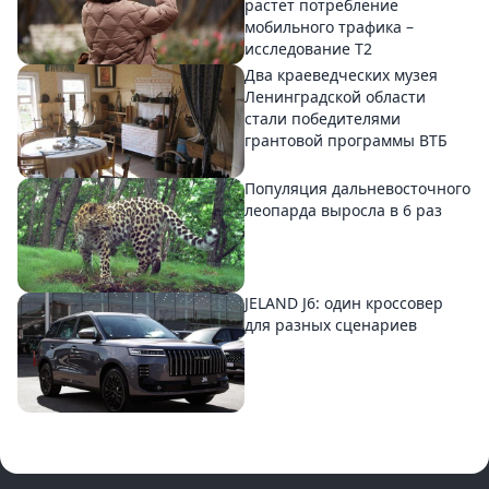
растет потребление
мобильного трафика –
исследование T2
Два краеведческих музея
Ленинградской области
стали победителями
грантовой программы ВТБ
Популяция дальневосточного
леопарда выросла в 6 раз
JELAND J6: один кроссовер
для разных сценариев