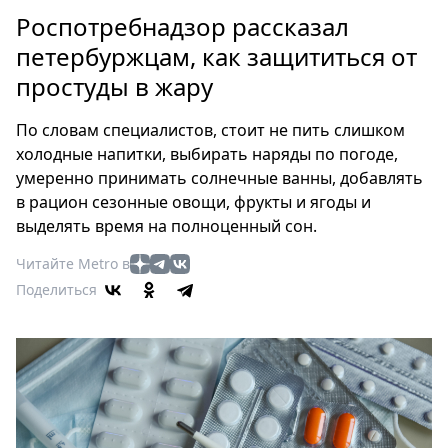
Петербург
Роспотребнадзор рассказал
Россия
петербуржцам, как защититься от
Мир
простуды в жару
Здоровье
Еда
По словам специалистов, стоит не пить слишком
Туризм
холодные напитки, выбирать наряды по погоде,
Мода
умеренно принимать солнечные ванны, добавлять
Театр
в рацион сезонные овощи, фрукты и ягоды и
Кино
выделять время на полноценный сон.
Афиша
Читайте Metro в
Книги
Поделиться
Выставки
Пресс-
релизы
О
Metro
Стримы