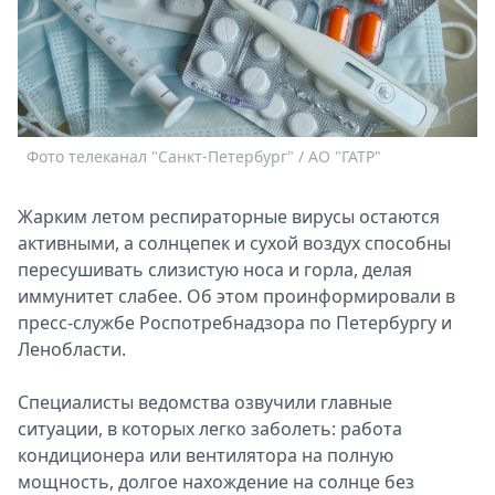
Спецпроекты
Звезды
Выборы
2026
Скачай
Metro
Фото телеканал "Санкт-Петербург" / АО "ГАТР"
Жарким летом респираторные вирусы остаются
активными, а солнцепек и сухой воздух способны
пересушивать слизистую носа и горла, делая
иммунитет слабее. Об этом проинформировали в
пресс-службе Роспотребнадзора по Петербургу и
Ленобласти.
Специалисты ведомства озвучили главные
ситуации, в которых легко заболеть: работа
кондиционера или вентилятора на полную
мощность, долгое нахождение на солнце без