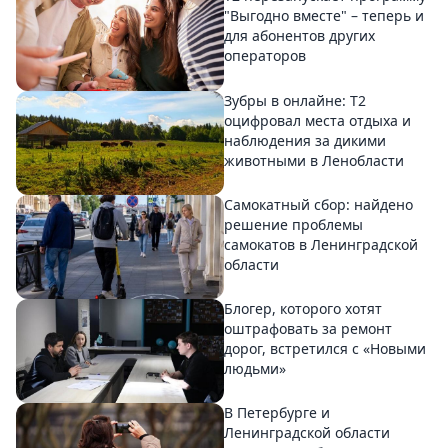
"Выгодно вместе" – теперь и
для абонентов других
операторов
Зубры в онлайне: Т2
оцифровал места отдыха и
наблюдения за дикими
животными в Ленобласти
Самокатный сбор: найдено
решение проблемы
самокатов в Ленинградской
области
Блогер, которого хотят
оштрафовать за ремонт
дорог, встретился с «Новыми
людьми»
В Петербурге и
Ленинградской области