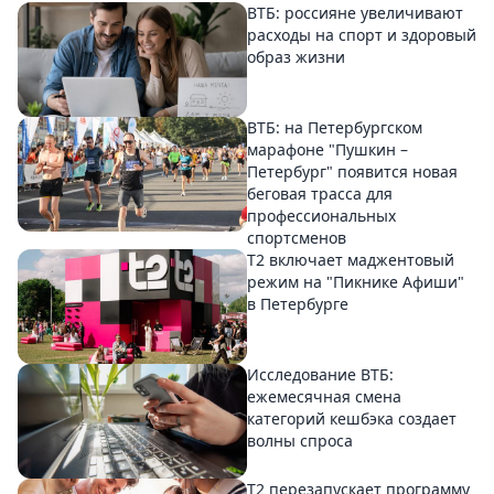
ВТБ: россияне увеличивают
расходы на спорт и здоровый
образ жизни
ВТБ: на Петербургском
марафоне "Пушкин –
Петербург" появится новая
беговая трасса для
профессиональных
спортсменов
Т2 включает маджентовый
режим на "Пикнике Афиши"
в Петербурге
Исследование ВТБ:
ежемесячная смена
категорий кешбэка создает
волны спроса
Т2 перезапускает программу