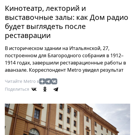
Петербург
Кинотеатр, лекторий и
Россия
выставочные залы: как Дом радио
Мир
будет выглядеть после
Здоровье
реставрации
Еда
Туризм
В историческом здании на Итальянской, 27,
Мода
построенном для Благородного собрания в 1912–
Театр
1914 годах, завершили реставрационные работы в
Кино
аванзале. Корреспондент Metro увидел результат
Афиша
Читайте Metro в
Книги
Поделиться
Выставки
Пресс-
релизы
О
Metro
Стримы