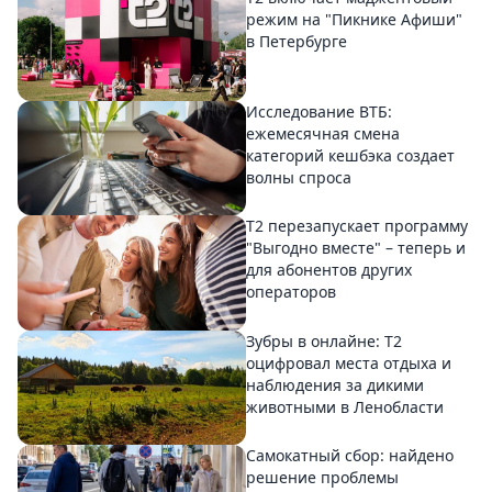
режим на "Пикнике Афиши"
в Петербурге
Исследование ВТБ:
ежемесячная смена
категорий кешбэка создает
волны спроса
Т2 перезапускает программу
"Выгодно вместе" – теперь и
для абонентов других
операторов
Зубры в онлайне: Т2
оцифровал места отдыха и
наблюдения за дикими
животными в Ленобласти
Самокатный сбор: найдено
решение проблемы