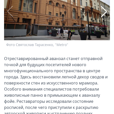
Спецпроекты
Звезды
Выборы
2026
Скачай
Metro
Фото Святослав Тарасенко, "Metro"
Ф
Отреставрированный аванзал станет отправной
точкой для будущих посетителей нового
многофункционального пространства в центре
города. Здесь восстановили лепной декор сводов и
поверхности стен из искусственного мрамора.
Особого внимания специалистов потребовали
живописные панно в примыкающем к аванзалу
фойе. Реставраторы исследовали состояние
росписей, после чего приступили к раскрытию
авторской живописи и устранению поздних