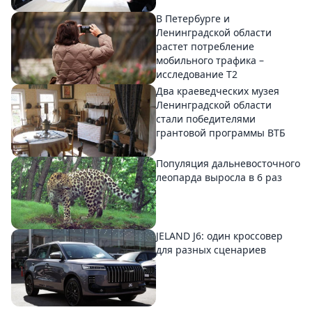
В Петербурге и
Ленинградской области
растет потребление
мобильного трафика –
исследование T2
Два краеведческих музея
Ленинградской области
стали победителями
грантовой программы ВТБ
Популяция дальневосточного
леопарда выросла в 6 раз
JELAND J6: один кроссовер
для разных сценариев