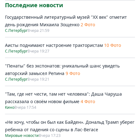
Последние новости
Государственный литературный музей "ХХ век" отметит
день рождения Михаила Зощенко
2 Фото
С.Петербург
Вчера 21:59
Аисты поднимают настроение трактористам
10 Фото
С.Петербург
Вчера 19:27
"Пенаты" без экспонатов: уникальный шанс увидеть
авторский замысел Репина
9 Фото
С.Петербург
Вчера 19:21
"Там, где нет чести, там нет человека": Даша Чаруша
рассказала о своём новом фильме
4 Фото
Кино
Вчера 17:54
«Не хочу, чтобы он был как Байден». Дональд Трамп уберег
ребенка от падения со сцены в Лас-Вегасе
Мировые новости
Вчера 17:23