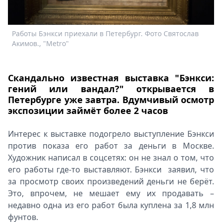
Спецпроекты
Звезды
Работы Бэнкси приехали в Петербург. Фото Святослав
Р
Выборы
Акимов., "Metro"
А
2026
Скачай
Metro
Скандально известная выставка "Бэнкси:
гений или вандал?" открывается в
Петербурге уже завтра. Вдумчивый осмотр
экспозиции займёт более 2 часов
Интерес к выставке подогрело выступление Бэнкси
против показа его работ за деньги в Москве.
Художник написал в соцсетях: он не знал о том, что
его работы где-то выставляют. Бэнкси заявил, что
за просмотр своих произведений деньги не берёт.
Это, впрочем, не мешает ему их продавать –
недавно одна из его работ была куплена за 1,8 млн
фунтов.