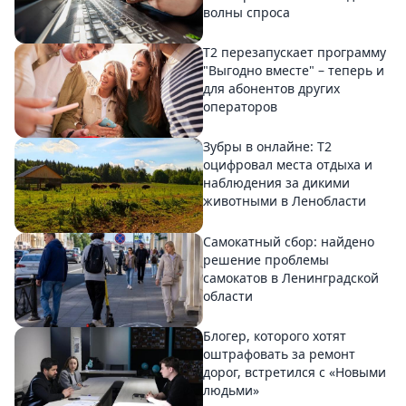
волны спроса
Т2 перезапускает программу
"Выгодно вместе" – теперь и
для абонентов других
операторов
Зубры в онлайне: Т2
оцифровал места отдыха и
наблюдения за дикими
животными в Ленобласти
Самокатный сбор: найдено
решение проблемы
самокатов в Ленинградской
области
Блогер, которого хотят
оштрафовать за ремонт
дорог, встретился с «Новыми
людьми»