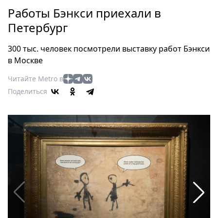
Петербург
Работы Бэнкси приехали в
Россия
Петербург
Мир
Здоровье
300 тыс. человек посмотрели выставку работ Бэнкси
Еда
в Москве
Туризм
Читайте Metro в
Мода
Поделиться
Театр
Кино
Афиша
Книги
Выставки
Пресс-
релизы
О
Metro
Стримы