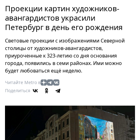
Петербург
Проекции картин художников-
Россия
авангардистов украсили
Мир
Петербург в день его рождения
Здоровье
Еда
Световые проекции с изображениями Северной
Туризм
столицы от художников-авангардистов,
Мода
приуроченные к 323-летию со дня основания
Театр
города, появились в семи районах. Ими можно
Кино
будет любоваться ещё неделю.
Афиша
Читайте Metro в
Книги
Поделиться
Выставки
Пресс-
релизы
О
Metro
Стримы