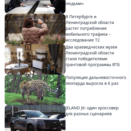
людьми»
В Петербурге и
Ленинградской области
растет потребление
мобильного трафика –
исследование T2
Два краеведческих музея
Ленинградской области
стали победителями
грантовой программы ВТБ
Популяция дальневосточного
леопарда выросла в 6 раз
JELAND J6: один кроссовер
для разных сценариев