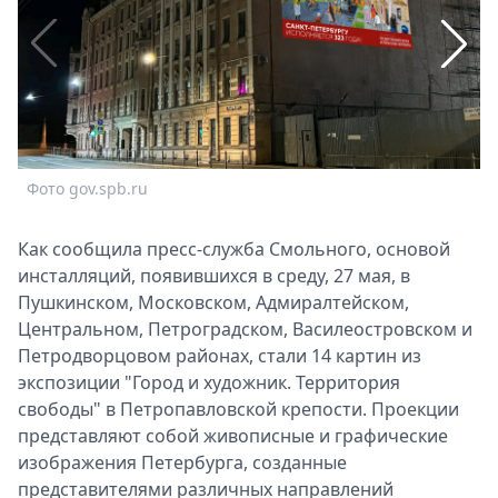
Спецпроекты
Звезды
Выборы
2026
Скачай
Metro
Фото gov.spb.ru
Ф
Как сообщила пресс-служба Смольного, основой
инсталляций, появившихся в среду, 27 мая, в
Пушкинском, Московском, Адмиралтейском,
Центральном, Петроградском, Василеостровском и
Петродворцовом районах, стали 14 картин из
экспозиции "Город и художник. Территория
свободы" в Петропавловской крепости. Проекции
представляют собой живописные и графические
изображения Петербурга, созданные
представителями различных направлений