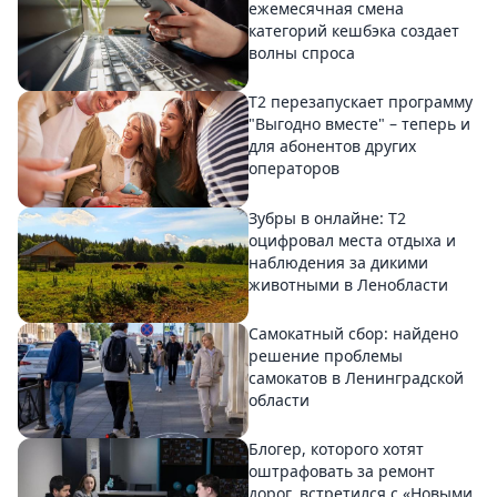
ежемесячная смена
категорий кешбэка создает
волны спроса
Т2 перезапускает программу
"Выгодно вместе" – теперь и
для абонентов других
операторов
Зубры в онлайне: Т2
оцифровал места отдыха и
наблюдения за дикими
животными в Ленобласти
Самокатный сбор: найдено
решение проблемы
самокатов в Ленинградской
области
Блогер, которого хотят
оштрафовать за ремонт
дорог, встретился с «Новыми