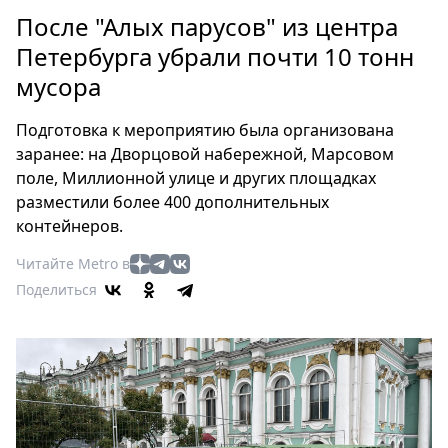
Петербург
После "Алых парусов" из центра
Россия
Петербурга убрали почти 10 тонн
Мир
мусора
Здоровье
Еда
Подготовка к мероприятию была организована
Туризм
заранее: на Дворцовой набережной, Марсовом
Мода
поле, Миллионной улице и других площадках
Театр
разместили более 400 дополнительных
Кино
контейнеров.
Афиша
Читайте Metro в
Книги
Поделиться
Выставки
Пресс-
релизы
О
Metro
Стримы