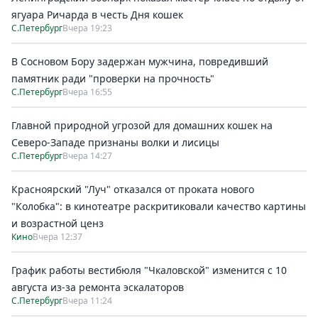
ягуара Ричарда в честь Дня кошек
С.Петербург
Вчера 19:23
В Сосновом Бору задержан мужчина, повредивший
памятник ради "проверки на прочность"
С.Петербург
Вчера 16:55
Главной природной угрозой для домашних кошек на
Северо-Западе признаны волки и лисицы
С.Петербург
Вчера 14:27
Красноярский "Луч" отказался от проката нового
"Колобка": в кинотеатре раскритиковали качество картины
и возрастной ценз
Кино
Вчера 12:37
График работы вестибюля "Чкаловской" изменится с 10
августа из-за ремонта эскалаторов
С.Петербург
Вчера 11:24