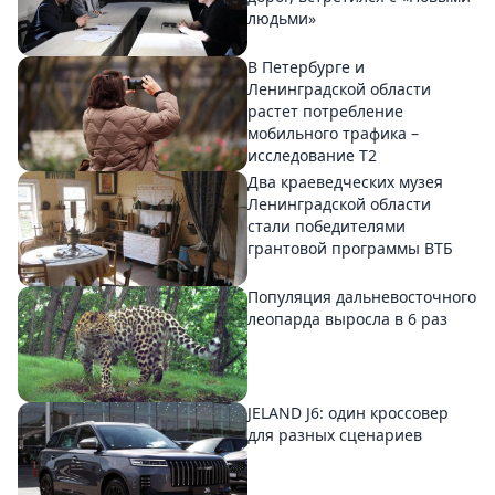
людьми»
В Петербурге и
Ленинградской области
растет потребление
мобильного трафика –
исследование T2
Два краеведческих музея
Ленинградской области
стали победителями
грантовой программы ВТБ
Популяция дальневосточного
леопарда выросла в 6 раз
JELAND J6: один кроссовер
для разных сценариев