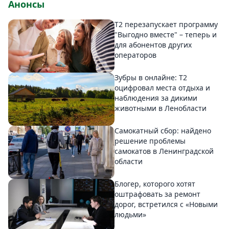
Анонсы
Т2 перезапускает программу
"Выгодно вместе" – теперь и
для абонентов других
операторов
Зубры в онлайне: Т2
оцифровал места отдыха и
наблюдения за дикими
животными в Ленобласти
Самокатный сбор: найдено
решение проблемы
самокатов в Ленинградской
области
Блогер, которого хотят
оштрафовать за ремонт
дорог, встретился с «Новыми
людьми»