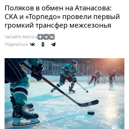
Петербург
Поляков в обмен на Атанасова:
Россия
СКА и «Торпедо» провели первый
Мир
громкий трансфер межсезонья
Здоровье
Еда
Читайте Metro в
Туризм
Поделиться
Мода
Театр
Кино
Афиша
Книги
Выставки
Пресс-
релизы
О
Metro
Стримы