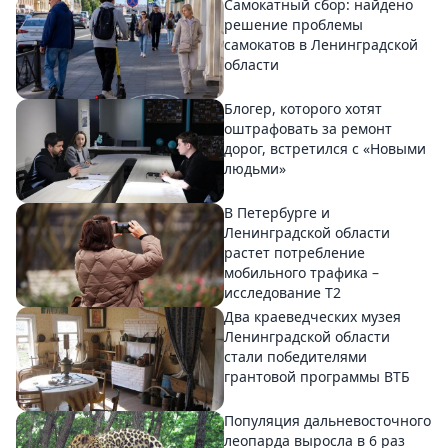
Самокатный сбор: найдено
решение проблемы
самокатов в Ленинградской
области
Блогер, которого хотят
оштрафовать за ремонт
дорог, встретился с «Новыми
людьми»
В Петербурге и
Ленинградской области
растет потребление
мобильного трафика –
исследование T2
Два краеведческих музея
Ленинградской области
стали победителями
грантовой программы ВТБ
Популяция дальневосточного
леопарда выросла в 6 раз