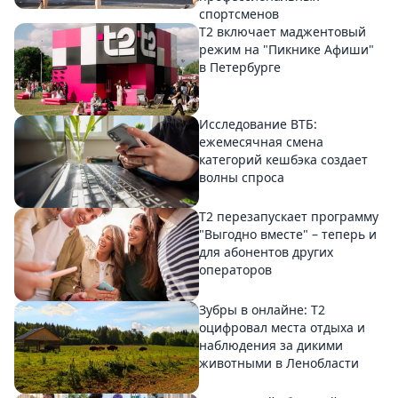
спортсменов
Т2 включает маджентовый
режим на "Пикнике Афиши"
в Петербурге
Исследование ВТБ:
ежемесячная смена
категорий кешбэка создает
волны спроса
Т2 перезапускает программу
"Выгодно вместе" – теперь и
для абонентов других
операторов
Зубры в онлайне: Т2
оцифровал места отдыха и
наблюдения за дикими
животными в Ленобласти