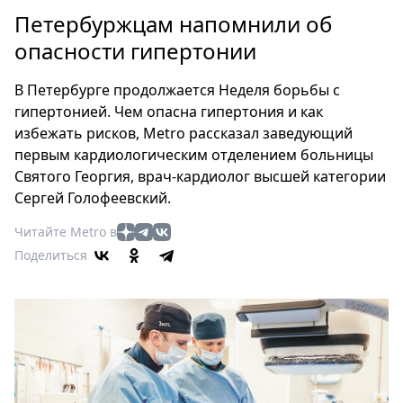
Петербург
Петербуржцам напомнили об
Россия
опасности гипертонии
Мир
Здоровье
В Петербурге продолжается Неделя борьбы с
Еда
гипертонией. Чем опасна гипертония и как
Туризм
избежать рисков, Metro рассказал заведующий
Мода
первым кардиологическим отделением больницы
Театр
Святого Георгия, врач-кардиолог высшей категории
Сергей Голофеевский.
Кино
Афиша
Читайте Metro в
Книги
Поделиться
Выставки
Пресс-
релизы
О
Metro
Стримы