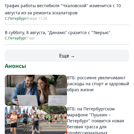
График работы вестибюля "Чкаловской" изменится с 10
августа из-за ремонта эскалаторов
С.Петербург
Вчера 11:24
В субботу, 8 августа, "Динамо" сразится с "Тверью"
С.Петербург
7 авг
Еще →
Анонсы
ВТБ: россияне увеличивают
расходы на спорт и здоровый
образ жизни
ВТБ: на Петербургском
марафоне "Пушкин –
Петербург" появится новая
беговая трасса для
профессиональных