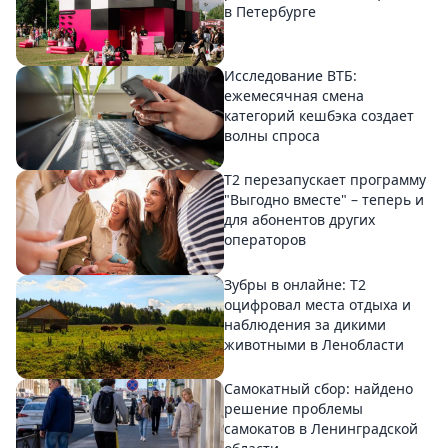
в Петербурге
Исследование ВТБ:
ежемесячная смена
категорий кешбэка создает
волны спроса
Т2 перезапускает программу
"Выгодно вместе" – теперь и
для абонентов других
операторов
Зубры в онлайне: Т2
оцифровал места отдыха и
наблюдения за дикими
животными в Ленобласти
Самокатный сбор: найдено
решение проблемы
самокатов в Ленинградской