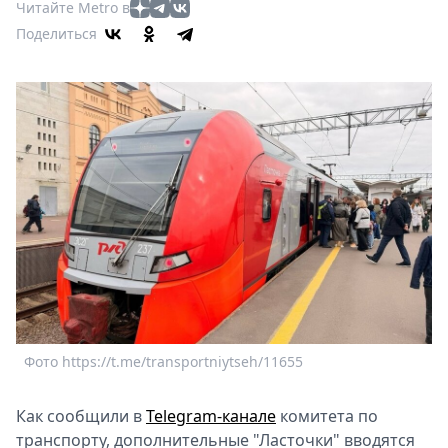
Афиша
Читайте Metro в
Книги
Поделиться
Выставки
Пресс-
релизы
О
Metro
Стримы
Спецпроекты
Звезды
Выборы
2026
Скачай
Metro
Фото https://t.me/transportniytseh/11655
Как сообщили в
Telegram-канале
комитета по
транспорту, дополнительные "Ласточки" вводятся