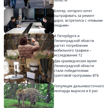
области
Блогер, которого хотят
оштрафовать за ремонт
дорог, встретился с «Новыми
людьми»
В Петербурге и
Ленинградской области
растет потребление
мобильного трафика –
исследование T2
Два краеведческих музея
Ленинградской области
стали победителями
грантовой программы ВТБ
Популяция дальневосточного
леопарда выросла в 6 раз