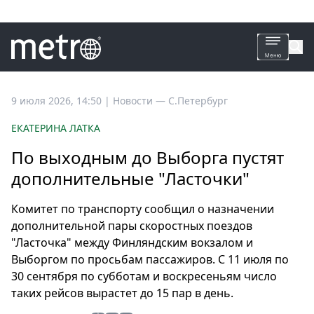
Все
9 июля 2026, 14:50
|
Новости —
С.Петербург
новости
ЕКАТЕРИНА ЛАТКА
Петербург
По выходным до Выборга пустят
Россия
дополнительные "Ласточки"
Мир
Здоровье
Комитет по транспорту сообщил о назначении
Еда
дополнительной пары скоростных поездов
Туризм
"Ласточка" между Финляндским вокзалом и
Мода
Выборгом по просьбам пассажиров. С 11 июля по
Театр
30 сентября по субботам и воскресеньям число
таких рейсов вырастет до 15 пар в день.
Кино