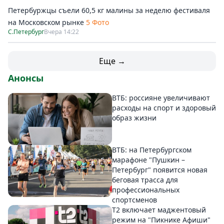
Петербуржцы съели 60,5 кг малины за неделю фестиваля
на Московском рынке
5 Фото
С.Петербург
Вчера 14:22
Еще →
Анонсы
ВТБ: россияне увеличивают
расходы на спорт и здоровый
образ жизни
ВТБ: на Петербургском
марафоне "Пушкин –
Петербург" появится новая
беговая трасса для
профессиональных
спортсменов
Т2 включает маджентовый
режим на "Пикнике Афиши"