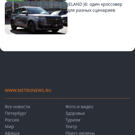
JELAND J6: один кроссовер
для разных сценариев
WWW.METRONEWS.RU
Все новости
Фото и видео
Петербург
Здоровье
Россия
Туризм
Мир
Театр
Афиша
Пресс-релизы