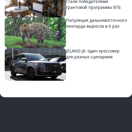
стали победителями
грантовой программы ВТБ
Популяция дальневосточного
леопарда выросла в 6 раз
JELAND J6: один кроссовер
для разных сценариев