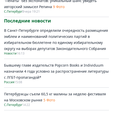
"Пенаты" без экспонатов: уникальный шанс увидеть
авторский замысел Репина
9 Фото
С.Петербург
Вчера 19:21
Последние новости
В Санкт-Петербурге определили очередность размещения
эмблем и наименований политических партий в
избирательном бюллетене по единому избирательному
округу на выборах депутатов Законодательного Собрания
Новости
16:13
Бывшему главе издательств Popcorn Books и Individuum
назначили 4 года условно за распространение литературы
с ЛГБТ-пропагандой*
Россия
15:08
Петербуржцы съели 60,5 кг малины за неделю фестиваля
на Московском рынке
5 Фото
С.Петербург
14:22