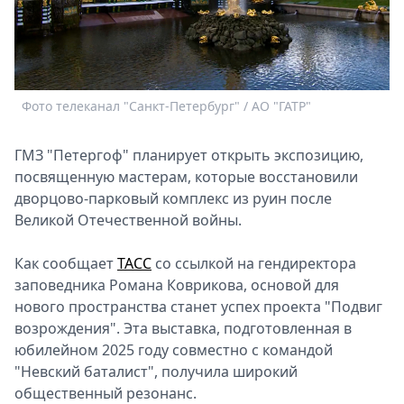
Спецпроекты
Звезды
Выборы
2026
Скачай
Фото телеканал "Санкт-Петербург" / АО "ГАТР"
Metro
ГМЗ "Петергоф" планирует открыть экспозицию,
посвященную мастерам, которые восстановили
дворцово-парковый комплекс из руин после
Великой Отечественной войны.
Как сообщает
ТАСС
со ссылкой на гендиректора
заповедника Романа Коврикова, основой для
нового пространства станет успех проекта "Подвиг
возрождения". Эта выставка, подготовленная в
юбилейном 2025 году совместно с командой
"Невский баталист", получила широкий
общественный резонанс.