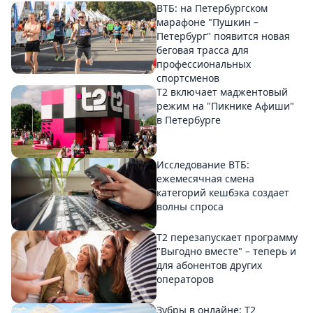
ВТБ: на Петербургском
марафоне "Пушкин –
Петербург" появится новая
беговая трасса для
профессиональных
спортсменов
Т2 включает маджентовый
режим на "Пикнике Афиши"
в Петербурге
Исследование ВТБ:
ежемесячная смена
категорий кешбэка создает
волны спроса
Т2 перезапускает программу
"Выгодно вместе" – теперь и
для абонентов других
операторов
Зубры в онлайне: Т2