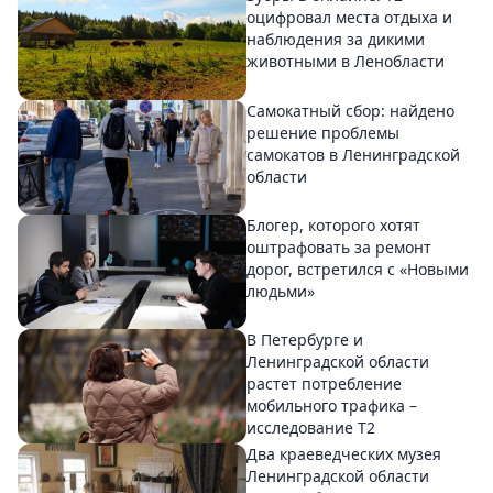
оцифровал места отдыха и
наблюдения за дикими
животными в Ленобласти
Самокатный сбор: найдено
решение проблемы
самокатов в Ленинградской
области
Блогер, которого хотят
оштрафовать за ремонт
дорог, встретился с «Новыми
людьми»
В Петербурге и
Ленинградской области
растет потребление
мобильного трафика –
исследование T2
Два краеведческих музея
Ленинградской области