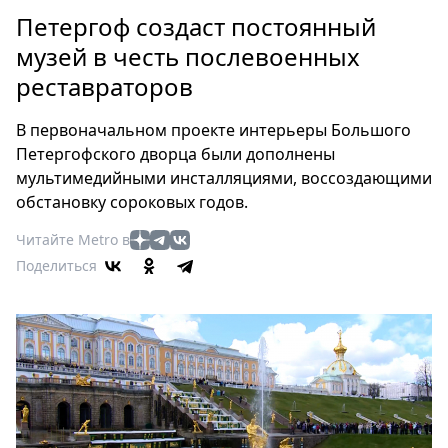
Петербург
Петергоф создаст постоянный
Россия
музей в честь послевоенных
Мир
реставраторов
Здоровье
Еда
В первоначальном проекте интерьеры Большого
Туризм
Петергофского дворца были дополнены
Мода
мультимедийными инсталляциями, воссоздающими
Театр
обстановку сороковых годов.
Кино
Читайте Metro в
Афиша
Поделиться
Книги
Выставки
Пресс-
релизы
О
Metro
Стримы