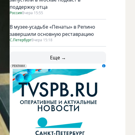
поддержку отца
Россия
Вчера 15:55
В музее-усадьбе «Пенаты» в Репино
завершили основную реставрацию
С.Петербург
Вчера 15:18
Еще →
erid: LdtCK5udn
АО "ГАТР", ИНН: 7841320717
РЕКЛАМА