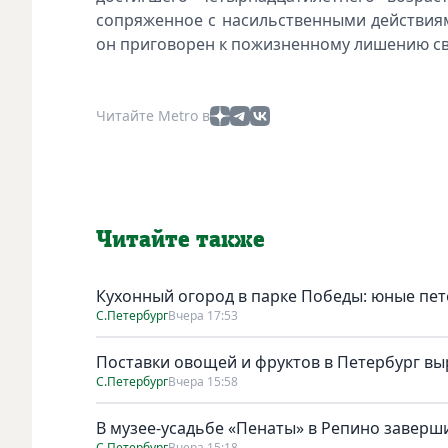
сопряженное с насильственными действиям
он приговорен к пожизненному лишению с
Читайте Metro в
Читайте также
Кухонный огород в парке Победы: юные пет
С.Петербург
Вчера 17:53
Поставки овощей и фруктов в Петербург выр
С.Петербург
Вчера 15:58
В музее-усадьбе «Пенаты» в Репино завер
С.Петербург
Вчера 15:18