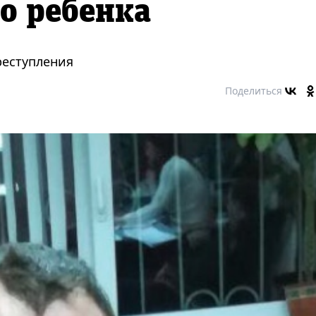
во ребенка
реступления
Поделиться