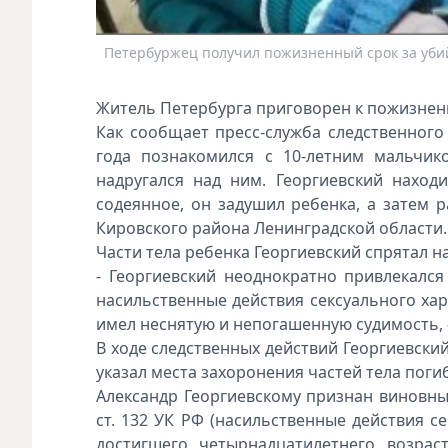
Петербуржец получил пожизненный срок за убий
Житель Петербурга приговорен к пожизнен
Как сообщает пресс-служба следственного
года познакомился с 10-летним мальчик
надругался над ним. Георгиевский наход
содеянное, он задушил ребенка, а затем 
Кировского района Ленинградской области.
Части тела ребенка Георгиевский спрятал н
- Георгиевский неоднократно привлекался
насильственные действия сексуального ха
имел неснятую и непогашенную судимость, 
В ходе следственных действий Георгиевски
указал места захоронения частей тела поги
Александр Георгиевскому признан виновны
ст. 132 УК РФ (насильственные действия с
достигшего четырнадцатилетнего возраста