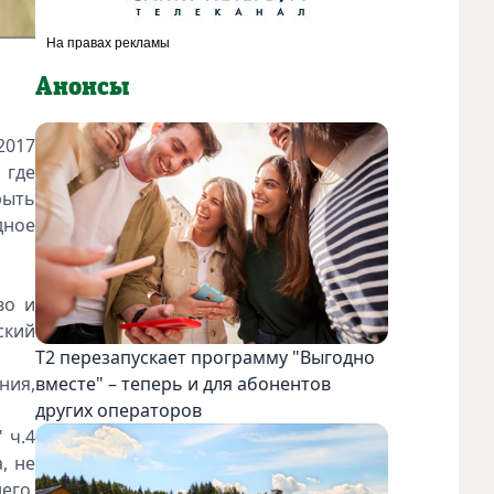
Анонсы
2017
 где
рыть
дное
во и
ский
Т2 перезапускает программу "Выгодно
ния,
вместе" – теперь и для абонентов
других операторов
 ч.4
, не
его,