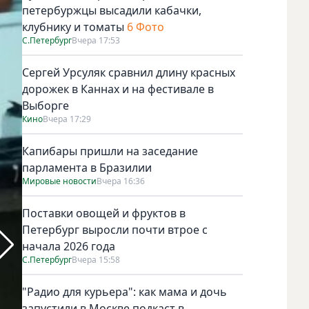
петербуржцы высадили кабачки,
клубнику и томаты
6 Фото
С.Петербург
Вчера 17:53
Сергей Урсуляк сравнил длину красных
дорожек в Каннах и на фестивале в
Выборге
Кино
Вчера 17:29
Капибары пришли на заседание
парламента в Бразилии
Мировые новости
Вчера 16:36
Поставки овощей и фруктов в
Петербург выросли почти втрое с
Петербуржец получил пожизненный срок за убийство ребе
начала 2026 года
С.Петербург
Вчера 15:58
"Радио для курьера": как мама и дочь
запустили в Москве подкаст в