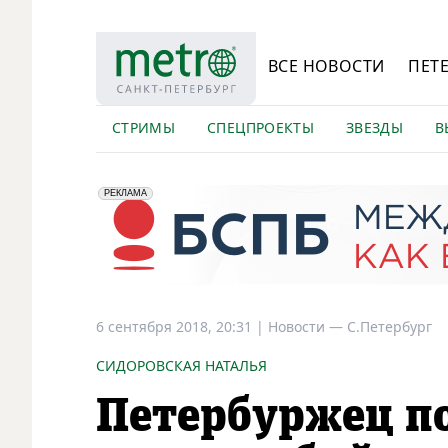
ВСЕ НОВОСТИ
ПЕТ
СТРИМЫ
СПЕЦПРОЕКТЫ
ЗВЕЗДЫ
В
erid: 2VfnxyFybV5
ПАО "Банк "Санкт-Петербург", ИНН: 7831000027
РЕКЛАМА
6 сентября 2018, 20:31
|
Новости —
С.Петербург
СИДОРОВСКАЯ НАТАЛЬЯ
Петербуржец п