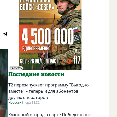
РЕКЛАМА
Социальная реклама
Последние новости
Т2 перезапускает программу "Выгодно
вместе" – теперь и для абонентов
других операторов
Новости
Вчера 18:32
Кухонный огород в парке Победы: юные