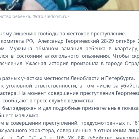
ство ребенка. Фото sledcom.ru/
ному лишению свободы за жестокое преступление.
 комитета РФ, Александр Георгиевский 28-29 октября 
ом. Мужчина обманом заманил ребенка в квартиру,
ился в состоянии алкогольного опьянения. Чтобы ск
расчленил. Ужасная история произошла в городе Отра
а разных участках местности Ленобласти и Петербурга.
 к уголовной ответственности, в том числе за убийст
рактера. На момент совершения преступления Георгиев
- сообщают в пресс-службе ведомства.
й был задержан и дал подробные признательные показа
бшего мальчика.
м в совершении преступлений, предусмотренных п. "б"
ексуального характера, совершенные в отношении лица
), п. "в", "к" ч.2 ст.105 УК РФ (убийство малолетн