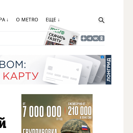
РА ↓
О METRO
ЕЩЕ ↓
й