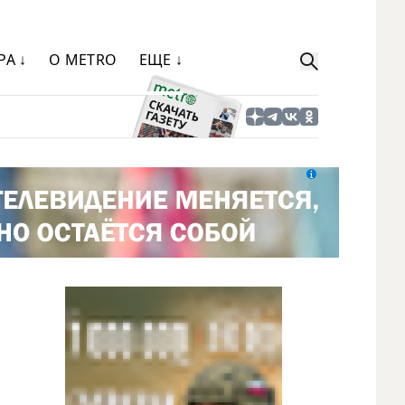
РА ↓
О METRO
ЕЩЕ ↓