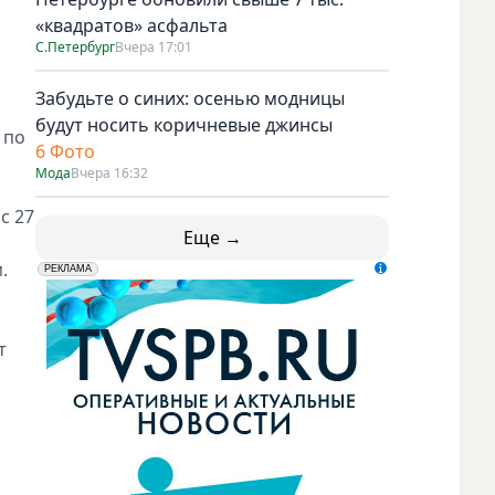
«квадратов» асфальта
С.Петербург
Вчера 17:01
Забудьте о синих: осенью модницы
будут носить коричневые джинсы
 по
6 Фото
Мода
Вчера 16:32
с 27
Еще →
.
erid: LdtCK5udn
АО "ГАТР", ИНН: 7841320717
РЕКЛАМА
т