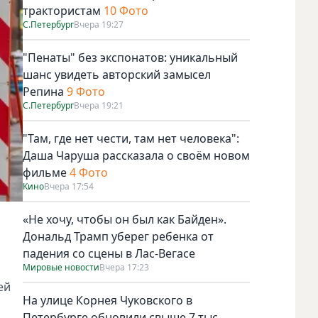
трактористам
10 Фото
С.Петербург
Вчера 19:27
"Пенаты" без экспонатов: уникальный
шанс увидеть авторский замысел
Репина
9 Фото
С.Петербург
Вчера 19:21
"Там, где нет чести, там нет человека":
Даша Чаруша рассказала о своём новом
фильме
4 Фото
Кино
Вчера 17:54
«Не хочу, чтобы он был как Байден».
Дональд Трамп уберег ребенка от
падения со сцены в Лас-Вегасе
Мировые новости
Вчера 17:23
ей
На улице Корнея Чуковского в
Петербурге обновили свыше 7 тыс.