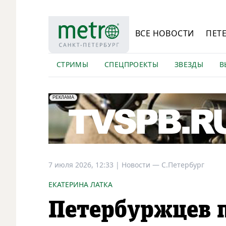
ВСЕ НОВОСТИ
ПЕТ
СТРИМЫ
СПЕЦПРОЕКТЫ
ЗВЕЗДЫ
В
erid: LdtCK5Efv
АО "ГАТР", ИНН: 7841320717
РЕКЛАМА
7 июля 2026, 12:33
|
Новости —
С.Петербург
ЕКАТЕРИНА ЛАТКА
Петербуржцев 