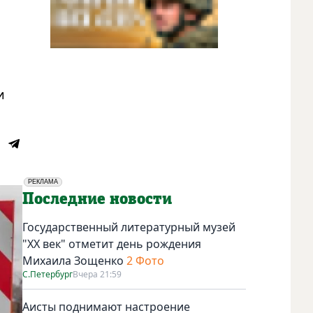
и
РЕКЛАМА
Социальная реклама
Последние новости
Государственный литературный музей
"ХХ век" отметит день рождения
Михаила Зощенко
2 Фото
С.Петербург
Вчера 21:59
Аисты поднимают настроение