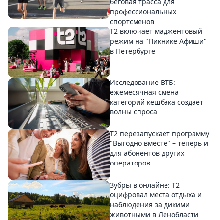
беговая трасса для
профессиональных
спортсменов
Т2 включает маджентовый
режим на "Пикнике Афиши"
в Петербурге
Исследование ВТБ:
ежемесячная смена
категорий кешбэка создает
волны спроса
Т2 перезапускает программу
"Выгодно вместе" – теперь и
для абонентов других
операторов
Зубры в онлайне: Т2
оцифровал места отдыха и
наблюдения за дикими
животными в Ленобласти