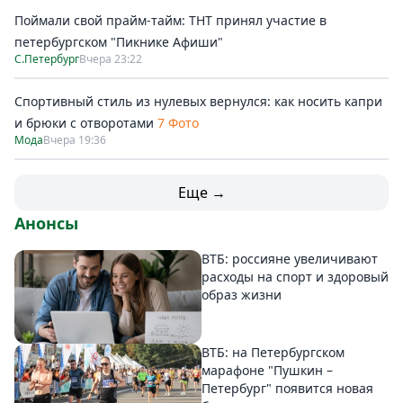
Поймали свой прайм-тайм: ТНТ принял участие в
петербургском "Пикнике Афиши"
С.Петербург
Вчера 23:22
Спортивный стиль из нулевых вернулся: как носить капри
и брюки с отворотами
7 Фото
Мода
Вчера 19:36
Еще →
Анонсы
ВТБ: россияне увеличивают
расходы на спорт и здоровый
образ жизни
ВТБ: на Петербургском
марафоне "Пушкин –
Петербург" появится новая