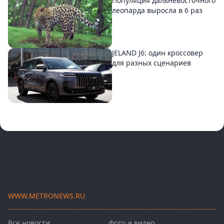
Популяция дальневосточного
леопарда выросла в 6 раз
JELAND J6: один кроссовер
для разных сценариев
WWW.METRONEWS.RU
Все новости
Фото и видео