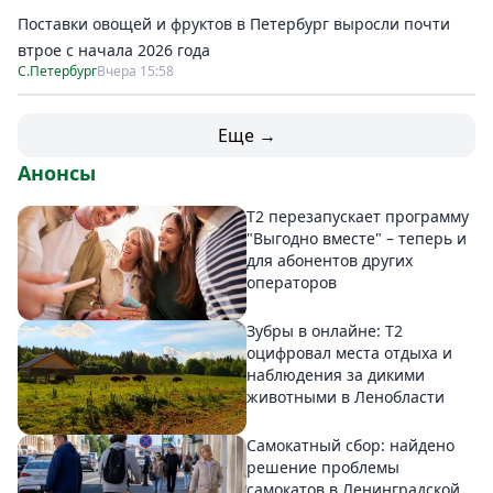
Поставки овощей и фруктов в Петербург выросли почти
втрое с начала 2026 года
С.Петербург
Вчера 15:58
Еще →
Анонсы
Т2 перезапускает программу
"Выгодно вместе" – теперь и
для абонентов других
операторов
Зубры в онлайне: Т2
оцифровал места отдыха и
наблюдения за дикими
животными в Ленобласти
Самокатный сбор: найдено
решение проблемы
самокатов в Ленинградской