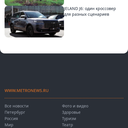
JELAND J6: один кроссовер
для разных сценариев
WWW.METRONEWS.RU
Все новости
Фото и видео
Петербург
Здоровье
Россия
Туризм
Мир
Театр