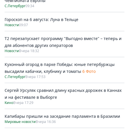
чемпионата Европы
С.Петербург
09:34
Гороскоп на 6 августа: Луна в Тельце
Новости
09:07
Т2 перезапускает программу "Выгодно вместе" – теперь и
для абонентов других операторов
Новости
Вчера 18:32
Кухонный огород в парке Победы: юные петербуржцы
высадили кабачки, клубнику и томаты
6 Фото
С.Петербург
Вчера 17:53
Сергей Урсуляк сравнил длину красных дорожек в Каннах
и на фестивале в Выборге
Кино
Вчера 17:29
Капибары пришли на заседание парламента в Бразилии
Мировые новости
Вчера 16:36