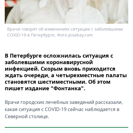
Спецпроекты
Звезды
Выборы
2026
Врачи говорят об изменениях ситуации с заболевшими
Скачай
COVID-19 в Петербурге. Фото pixabay.com
Metro
В Петербурге осложнилась ситуация с
заболевшими коронавирусной
инфекцией. Скорым вновь приходится
ждать очереди, а четырехместные палаты
становятся шестиместными. Об этом
пишет издание "Фонтанка".
Врачи городских лечебных заведений рассказали,
какая ситуация с COVID-19 сейчас наблюдается в
Северной столице.