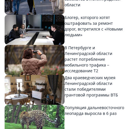
области
Блогер, которого хотят
оштрафовать за ремонт
дорог, встретился с «Новыми
людьми»
В Петербурге и
Ленинградской области
растет потребление
мобильного трафика –
исследование T2
Два краеведческих музея
Ленинградской области
стали победителями
грантовой программы ВТБ
Популяция дальневосточного
леопарда выросла в 6 раз