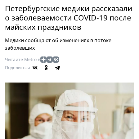
Петербург
Петербургские медики рассказали
Россия
о заболеваемости COVID-19 после
Мир
майских праздников
Здоровье
Еда
Медики сообщают об изменениях в потоке
Туризм
заболевших
Мода
Читайте Metro в
Театр
Поделиться
Кино
Афиша
Книги
Выставки
Пресс-
релизы
О
Metro
Стримы