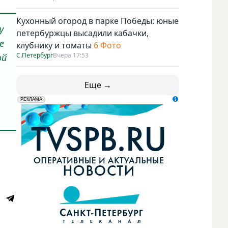
Кухонный огород в парке Победы: юные
у
петербуржцы высадили кабачки,
е
клубнику и томаты
6 Фото
С.Петербург
Вчера 17:53
ой
Еще →
erid: LdtCK5udn
АО "ГАТР", ИНН: 7841320717
РЕКЛАМА