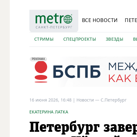
ВСЕ НОВОСТИ
ПЕТ
СТРИМЫ
СПЕЦПРОЕКТЫ
ЗВЕЗДЫ
В
erid: 2VfnxyFybV5
ПАО "Банк "Санкт-Петербург", ИНН: 7831000027
РЕКЛАМА
16 июня 2026, 16:48
|
Новости —
С.Петербург
ЕКАТЕРИНА ЛАТКА
Петербург заве