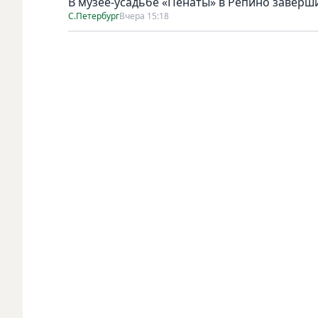
В музее-усадьбе «Пенаты» в Репино завер
С.Петербург
Вчера 15:18