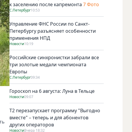
к заселению после капремонта
7 Фото
С.Петербург
10:53
Управление ФНС России по Санкт-
Петербургу разъясняет особенности
применения НПД
Новости
10:19
Российские синхронистки забрали все
три золотые медали чемпионата
Европы
С.Петербург
09:34
Гороскоп на 6 августа: Луна в Тельце
Новости
09:07
Т2 перезапускает программу "Выгодно
вместе" – теперь и для абонентов
ть
других операторов
Новости
Вчера 18:32