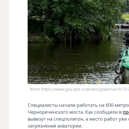
Фото https://www.gov.spb.ru/press/governor/3172
Специалисты начали работать на 600-метро
Чернореченского моста. Как сообщили в
пр
вывезут на спецполигон, а место работ уж
загрязнения акватории.