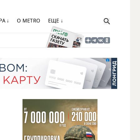
РА ↓
О METRO
ЕЩЕ ↓