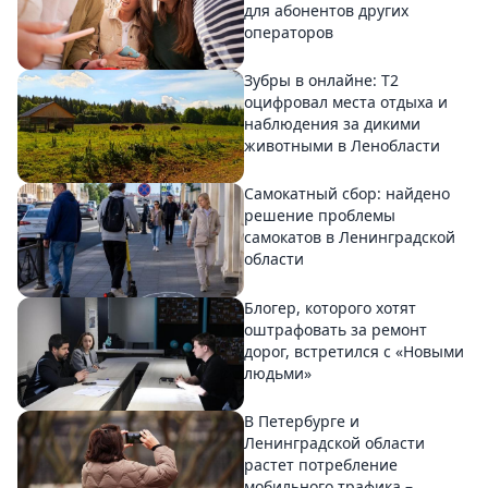
для абонентов других
операторов
Зубры в онлайне: Т2
оцифровал места отдыха и
наблюдения за дикими
животными в Ленобласти
Самокатный сбор: найдено
решение проблемы
самокатов в Ленинградской
области
Блогер, которого хотят
оштрафовать за ремонт
дорог, встретился с «Новыми
людьми»
В Петербурге и
Ленинградской области
растет потребление
мобильного трафика –