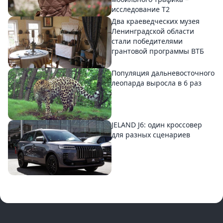
исследование T2
Два краеведческих музея
Ленинградской области
стали победителями
грантовой программы ВТБ
Популяция дальневосточного
леопарда выросла в 6 раз
JELAND J6: один кроссовер
для разных сценариев