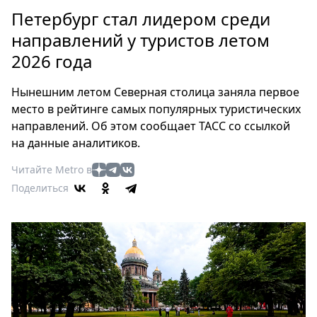
Петербург
Петербург стал лидером среди
Россия
направлений у туристов летом
Мир
2026 года
Здоровье
Еда
Нынешним летом Северная столица заняла первое
Туризм
место в рейтинге самых популярных туристических
Мода
направлений. Об этом сообщает ТАСС со ссылкой
Театр
на данные аналитиков.
Кино
Читайте Metro в
Афиша
Поделиться
Книги
Выставки
Пресс-
релизы
О
Metro
Стримы