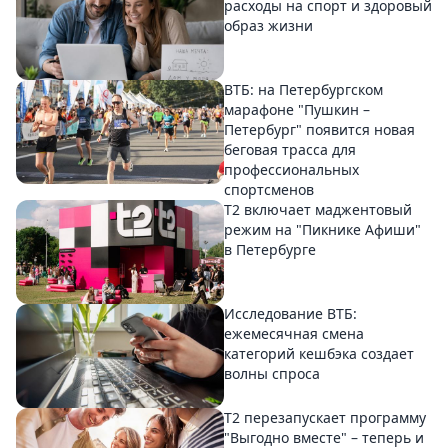
расходы на спорт и здоровый
образ жизни
ВТБ: на Петербургском
марафоне "Пушкин –
Петербург" появится новая
беговая трасса для
профессиональных
спортсменов
Т2 включает маджентовый
режим на "Пикнике Афиши"
в Петербурге
Исследование ВТБ:
ежемесячная смена
категорий кешбэка создает
волны спроса
Т2 перезапускает программу
"Выгодно вместе" – теперь и