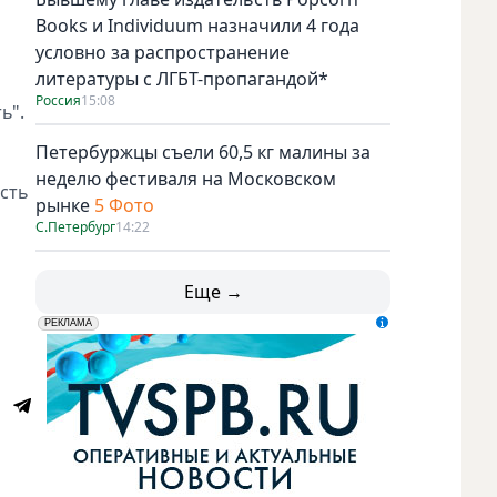
Books и Individuum назначили 4 года
условно за распространение
литературы с ЛГБТ-пропагандой*
Россия
15:08
ь".
Петербуржцы съели 60,5 кг малины за
неделю фестиваля на Московском
сть
рынке
5 Фото
С.Петербург
14:22
Еще →
erid: LdtCK5udn
АО "ГАТР", ИНН: 7841320717
РЕКЛАМА