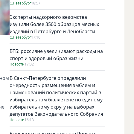
С.Петербург
18:57
Эксперты надзорного ведомства
изучили более 3500 образцов мясных
изделий в Петербурге и Ленобласти
С.Петербург
17:10
ВТБ: россияне увеличивают расходы на
спорт и здоровый образ жизни
Новости
17:02
ьном
В Санкт-Петербурге определили
очередность размещения эмблем и
наименований политических партий в
избирательном бюллетене по единому
не
избирательному округу на выборах
депутатов Законодательного Собрания
Новости
16:13
Бывшему главе издательств Popcorn