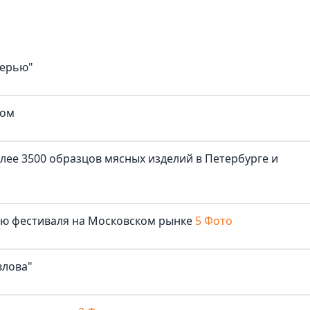
верью"
ком
лее 3500 образцов мясных изделий в Петербурге и
лю фестиваля на Московском рынке
5 Фото
влова"