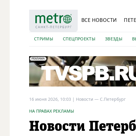
ВСЕ НОВОСТИ
ПЕТ
СТРИМЫ
СПЕЦПРОЕКТЫ
ЗВЕЗДЫ
В
erid: LdtCK5Efv
АО "ГАТР", ИНН: 7841320717
РЕКЛАМА
16 июня 2026, 10:03
|
Новости —
С.Петербург
НА ПРАВАХ РЕКЛАМЫ
Новости Петерб