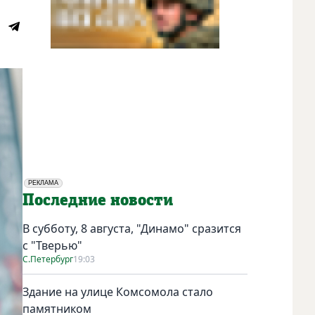
РЕКЛАМА
Социальная реклама
Последние новости
В субботу, 8 августа, "Динамо" сразится
с "Тверью"
С.Петербург
19:03
Здание на улице Комсомола стало
памятником