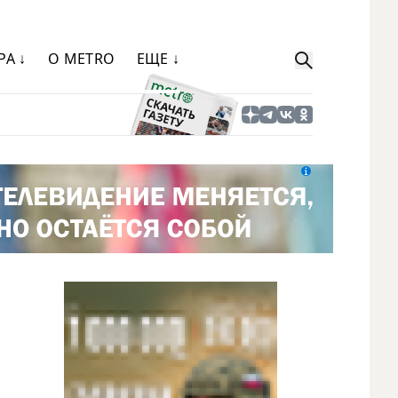
РА ↓
О METRO
ЕЩЕ ↓