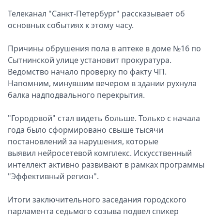
Спецпроекты
Телеканал "Санкт-Петербург" рассказывает об
Звезды
основных событиях к этому часу.
Выборы
2026
Причины обрушения пола в аптеке в доме №16 по
Скачай
Сытнинской улице установит прокуратура.
Metro
Ведомство начало проверку по факту ЧП.
Напомним, минувшим вечером в здании рухнула
балка надподвального перекрытия.
"Городовой" стал видеть больше. Только с начала
года было сформировано свыше тысячи
постановлений за нарушения, которые
выявил нейросетевой комплекс. Искусственный
интеллект активно развивают в рамках программы
"Эффективный регион".
Итоги заключительного заседания городского
парламента седьмого созыва подвел спикер