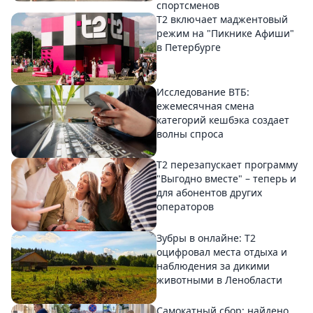
спортсменов
Т2 включает маджентовый
режим на "Пикнике Афиши"
в Петербурге
Исследование ВТБ:
ежемесячная смена
категорий кешбэка создает
волны спроса
Т2 перезапускает программу
"Выгодно вместе" – теперь и
для абонентов других
операторов
Зубры в онлайне: Т2
оцифровал места отдыха и
наблюдения за дикими
животными в Ленобласти
Самокатный сбор: найдено