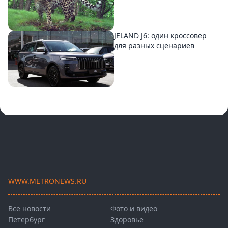
JELAND J6: один кроссовер
для разных сценариев
WWW.METRONEWS.RU
Все новости
Фото и видео
Петербург
Здоровье