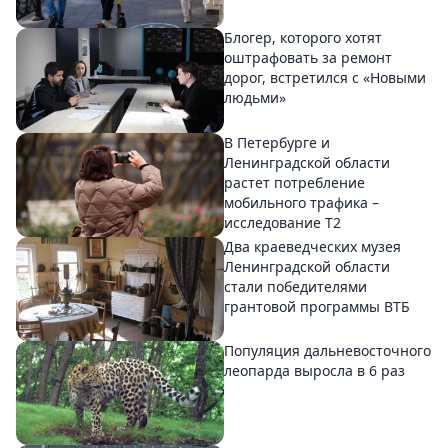
Блогер, которого хотят
оштрафовать за ремонт
дорог, встретился с «Новыми
людьми»
В Петербурге и
Ленинградской области
растет потребление
мобильного трафика –
исследование T2
Два краеведческих музея
Ленинградской области
стали победителями
грантовой программы ВТБ
Популяция дальневосточного
леопарда выросла в 6 раз