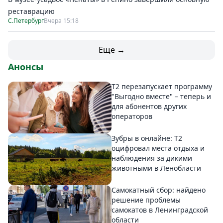
реставрацию
С.Петербург
Вчера 15:18
Еще →
Анонсы
Т2 перезапускает программу
"Выгодно вместе" – теперь и
для абонентов других
операторов
Зубры в онлайне: Т2
оцифровал места отдыха и
наблюдения за дикими
животными в Ленобласти
Самокатный сбор: найдено
решение проблемы
самокатов в Ленинградской
области