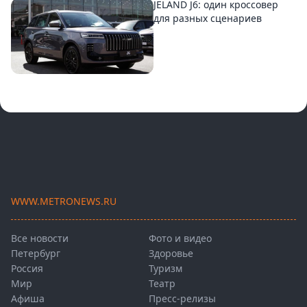
JELAND J6: один кроссовер
для разных сценариев
WWW.METRONEWS.RU
Все новости
Фото и видео
Петербург
Здоровье
Россия
Туризм
Мир
Театр
Афиша
Пресс-релизы