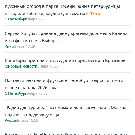
Кухонный огород в парке Победы: юные петербуржцы
высадили кабачки, клубнику и томаты
6 Фото
С.Петербург
Вчера 17:53
Сергей Урсуляк сравнил длину красных дорожек в Каннах
и на фестивале в Выборге
Кино
Вчера 17:29
Капибары пришли на заседание парламента в Бразилии
Мировые новости
Вчера 16:36
Поставки овощей и фруктов в Петербург выросли почти
втрое с начала 2026 года
С.Петербург
Вчера 15:58
"Радио для курьера": как мама и дочь запустили в Москве
подкаст в поддержку отца
Россия
Вчера 15:55
В музее-усадьбе «Пенаты» в Репино завершили основную