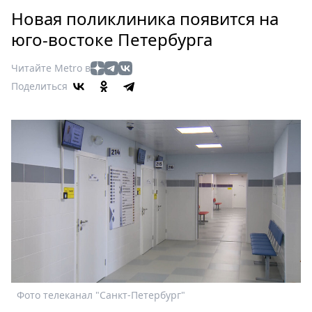
Петербург
Новая поликлиника появится на
Россия
юго-востоке Петербурга
Мир
Здоровье
Читайте Metro в
Еда
Поделиться
Туризм
Мода
Театр
Кино
Афиша
Книги
Выставки
Пресс-
релизы
О
Metro
Фото телеканал "Санкт-Петербург"
Стримы