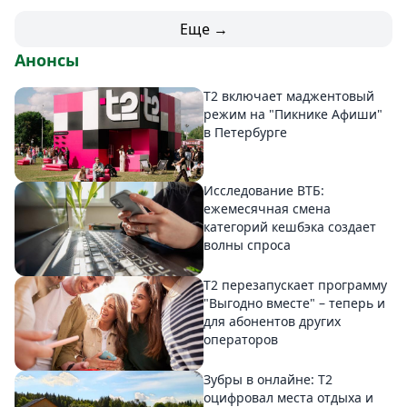
Еще →
Анонсы
Т2 включает маджентовый
режим на "Пикнике Афиши"
в Петербурге
Исследование ВТБ:
ежемесячная смена
категорий кешбэка создает
волны спроса
Т2 перезапускает программу
"Выгодно вместе" – теперь и
для абонентов других
операторов
Зубры в онлайне: Т2
оцифровал места отдыха и