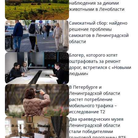
наблюдения за дикими
животными в Ленобласти
Самокатный сбор: найдено
решение проблемы
самокатов в Ленинградской
области
Блогер, которого хотят
оштрафовать за ремонт
дорог, встретился с «Новыми
людьми»
В Петербурге и
Ленинградской области
растет потребление
мобильного трафика –
исследование T2
Два краеведческих музея
Ленинградской области
стали победителями
грантовой программы ВТБ