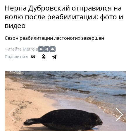
Петербург
Нерпа Дубровский отправился на
Россия
волю после реабилитации: фото и
Мир
видео
Здоровье
Еда
Сезон реабилитации ластоногих завершен
Туризм
Мода
Читайте Metro в
Поделиться
Театр
Кино
Афиша
Книги
Выставки
Пресс-
релизы
О
Metro
Стримы