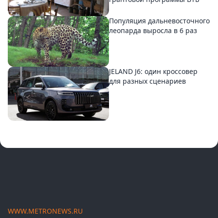
Популяция дальневосточного
леопарда выросла в 6 раз
JELAND J6: один кроссовер
для разных сценариев
WWW.METRONEWS.RU