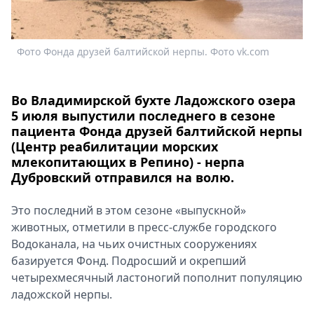
Спецпроекты
Звезды
Выборы
Фото Фонда друзей балтийской нерпы. Фото vk.com
2026
Скачай
Во Владимирской бухте Ладожского озера
Metro
5 июля выпустили последнего в сезоне
пациента Фонда друзей балтийской нерпы
(Центр реабилитации морских
млекопитающих в Репино) - нерпа
Дубровский отправился на волю.
Это последний в этом сезоне «выпускной»
животных, отметили в пресс-службе городского
Водоканала, на чьих очистных сооружениях
Ф
базируется Фонд. Подросший и окрепший
четырехмесячный ластоногий пополнит популяцию
ладожской нерпы.