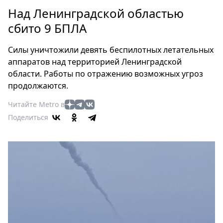
Петербург
Над Ленинградской областью
Россия
сбито 9 БПЛА
Мир
Здоровье
Силы уничтожили девять беспилотных летательных
Еда
аппаратов над территорией Ленинградской
Туризм
области. Работы по отражению возможных угроз
Мода
продолжаются.
Театр
Читайте Metro в
Кино
Поделиться
Афиша
Книги
Выставки
Пресс-
релизы
О
Metro
Стримы