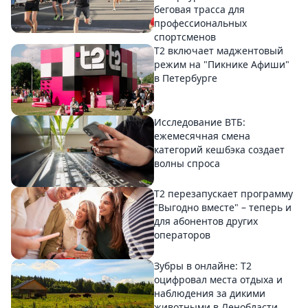
беговая трасса для
профессиональных
спортсменов
Т2 включает маджентовый
режим на "Пикнике Афиши"
в Петербурге
Исследование ВТБ:
ежемесячная смена
категорий кешбэка создает
волны спроса
Т2 перезапускает программу
"Выгодно вместе" – теперь и
для абонентов других
операторов
Зубры в онлайне: Т2
оцифровал места отдыха и
наблюдения за дикими
животными в Ленобласти