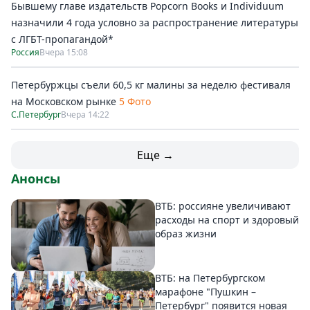
Бывшему главе издательств Popcorn Books и Individuum
назначили 4 года условно за распространение литературы
с ЛГБТ-пропагандой*
Россия
Вчера 15:08
Петербуржцы съели 60,5 кг малины за неделю фестиваля
на Московском рынке
5 Фото
С.Петербург
Вчера 14:22
Еще →
Анонсы
ВТБ: россияне увеличивают
расходы на спорт и здоровый
образ жизни
ВТБ: на Петербургском
марафоне "Пушкин –
Петербург" появится новая