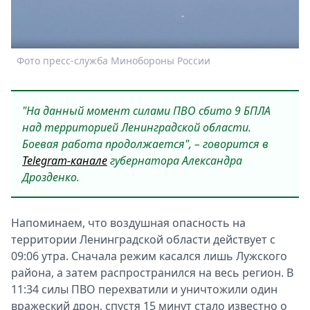
Спецпроекты
Звезды
Выборы
Фото пресс-служба Минобороны России
2026
Скачай
Metro
"На данный момент силами ПВО сбито 9 БПЛА
над территорией Ленинградской области.
Боевая работа продолжается", – говорится в
Telegram-канале
губернатора Александра
Дрозденко.
Напоминаем, что воздушная опасность на
территории Ленинградской области действует с
09:06 утра. Сначала режим касался лишь Лужского
района, а затем распространился на весь регион. В
11:34 силы ПВО перехватили и уничтожили один
вражеский дрон, спустя 15 минут стало известно о