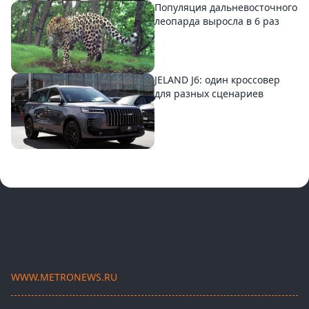
Популяция дальневосточного
леопарда выросла в 6 раз
JELAND J6: один кроссовер
для разных сценариев
WWW.METRONEWS.RU