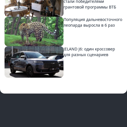
стали победителями
грантовой программы ВТБ
Популяция дальневосточного
леопарда выросла в 6 раз
JELAND J6: один кроссовер
для разных сценариев