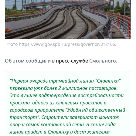
Спецпроекты
Звезды
Выборы
2026
Скачай
Metro
Фото https://www.gov.spb.ru/press/governor/318106/
Об этом сообщили в
пресс-службе
Смольного.
"Первая очередь трамвайной линии "Славянка"
перевезла уже более 2 миллионов пассажиров.
Это лучшее подтверждение востребованности
проекта, одного из ключевых проектов в
городском приоритете "Удобный общественный
транспорт". Строители завершают монтаж
опор и самой контактной сети. В конце года
линия придёт в Славянку и даст жителям