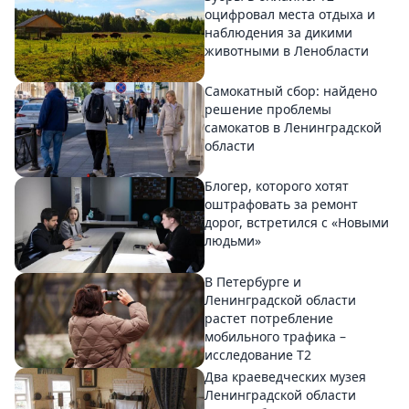
оцифровал места отдыха и
наблюдения за дикими
животными в Ленобласти
Самокатный сбор: найдено
решение проблемы
самокатов в Ленинградской
области
Блогер, которого хотят
оштрафовать за ремонт
дорог, встретился с «Новыми
людьми»
В Петербурге и
Ленинградской области
растет потребление
мобильного трафика –
исследование T2
Два краеведческих музея
Ленинградской области