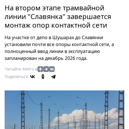
Петербург
На втором этапе трамвайной
Россия
линии "Славянка" завершается
Мир
монтаж опор контактной сети
Здоровье
Еда
На участке от депо в Шушарах до Славянки
Туризм
установили почти все опоры контактной сети, а
Мода
полноценный ввод линии в эксплуатацию
Театр
запланирован на декабрь 2026 года.
Кино
Читайте Metro в
Афиша
Поделиться
Книги
Выставки
Пресс-
релизы
О
Metro
Стримы