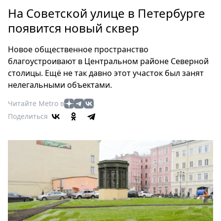
Петербург
На Советской улице в Петербурге
Россия
появится новый сквер
Мир
Здоровье
Новое общественное пространство
Еда
благоустроивают в Центральном районе Северной
Туризм
столицы. Ещё не так давно этот участок был занят
Мода
нелегальными объектами.
Театр
Читайте Metro в
Кино
Поделиться
Афиша
Книги
Выставки
Пресс-
релизы
О
Metro
Стримы