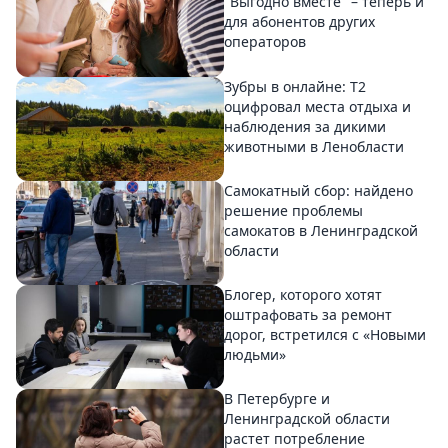
"Выгодно вместе" – теперь и
для абонентов других
операторов
Зубры в онлайне: Т2
оцифровал места отдыха и
наблюдения за дикими
животными в Ленобласти
Самокатный сбор: найдено
решение проблемы
самокатов в Ленинградской
области
Блогер, которого хотят
оштрафовать за ремонт
дорог, встретился с «Новыми
людьми»
В Петербурге и
Ленинградской области
растет потребление