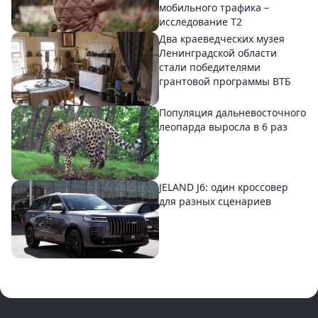
мобильного трафика –
исследование T2
Два краеведческих музея
Ленинградской области
стали победителями
грантовой программы ВТБ
Популяция дальневосточного
леопарда выросла в 6 раз
JELAND J6: один кроссовер
для разных сценариев