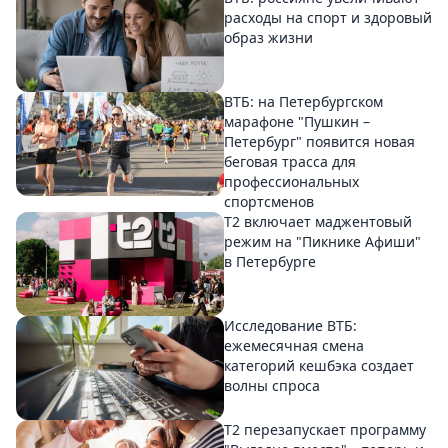
расходы на спорт и здоровый
образ жизни
ВТБ: на Петербургском
марафоне "Пушкин –
Петербург" появится новая
беговая трасса для
профессиональных
спортсменов
Т2 включает маджентовый
режим на "Пикнике Афиши"
в Петербурге
Исследование ВТБ:
ежемесячная смена
категорий кешбэка создает
волны спроса
Т2 перезапускает программу