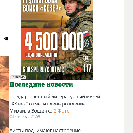
РЕКЛАМА
Социальная реклама
Последние новости
Государственный литературный музей
"ХХ век" отметит день рождения
Михаила Зощенко
2 Фото
С.Петербург
21:59
Аисты поднимают настроение