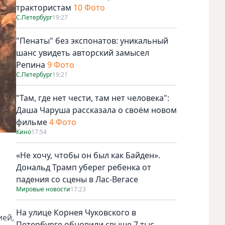
трактористам
10 Фото
С.Петербург
19:27
"Пенаты" без экспонатов: уникальный
шанс увидеть авторский замысел
Репина
9 Фото
С.Петербург
19:21
"Там, где нет чести, там нет человека":
Даша Чаруша рассказала о своём новом
фильме
4 Фото
Кино
17:54
«Не хочу, чтобы он был как Байден».
Дональд Трамп уберег ребенка от
падения со сцены в Лас-Вегасе
Мировые новости
17:23
На улице Корнея Чуковского в
ией,
Петербурге обновили свыше 7 тыс.