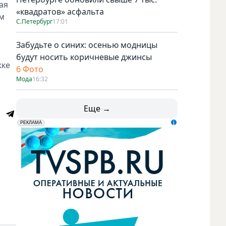
ая
«квадратов» асфальта
ем
С.Петербург
17:01
Забудьте о синих: осенью модницы
будут носить коричневые джинсы
жке
6 Фото
Мода
16:32
Еще →
erid: LdtCK5udn
АО "ГАТР", ИНН: 7841320717
РЕКЛАМА