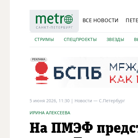
ВСЕ НОВОСТИ
ПЕТ
СТРИМЫ
СПЕЦПРОЕКТЫ
ЗВЕЗДЫ
В
erid: 2VfnxyFybV5
ПАО "Банк "Санкт-Петербург", ИНН: 7831000027
РЕКЛАМА
5 июня 2026, 11:30
|
Новости —
С.Петербург
ИРИНА АЛЕКСЕЕВА
На ПМЭФ предс