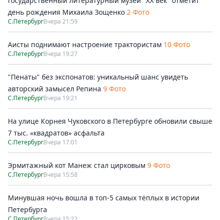
Государственный литературный музей "ХХ век" отметит
день рождения Михаила Зощенко
2 Фото
С.Петербург
Вчера 21:59
Аисты поднимают настроение трактористам
10 Фото
С.Петербург
Вчера 19:27
"Пенаты" без экспонатов: уникальный шанс увидеть
авторский замысел Репина
9 Фото
С.Петербург
Вчера 19:21
На улице Корнея Чуковского в Петербурге обновили свыше
7 тыс. «квадратов» асфальта
С.Петербург
Вчера 17:01
Эрмитажный кот Манеж стал цирковым
9 Фото
С.Петербург
Вчера 15:58
Минувшая ночь вошла в топ-5 самых тёплых в истории
Петербурга
С.Петербург
Вчера 15:22