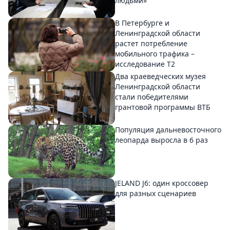
людьми»
В Петербурге и
Ленинградской области
растет потребление
мобильного трафика –
исследование T2
Два краеведческих музея
Ленинградской области
стали победителями
грантовой программы ВТБ
Популяция дальневосточного
леопарда выросла в 6 раз
JELAND J6: один кроссовер
для разных сценариев