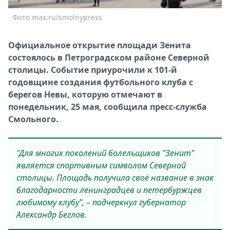
Спецпроекты
Фото max.ru/smolnypress
Звезды
Выборы
Официальное открытие площади Зенита
2026
состоялось в Петроградском районе Северной
Скачай
столицы. Событие приурочили к 101-й
Metro
годовщине создания футбольного клуба с
берегов Невы, которую отмечают в
понедельник, 25 мая, сообщила пресс-служба
Смольного.
"Для многих поколений болельщиков "Зенит"
является спортивным символом Северной
столицы. Площадь получила своё название в знак
благодарности ленинградцев и петербуржцев
любимому клубу", – подчеркнул губернатор
Александр Беглов.