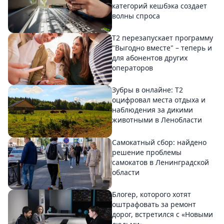
категорий кешбэка создает
волны спроса
Т2 перезапускает программу
"Выгодно вместе" – теперь и
для абонентов других
операторов
Зубры в онлайне: Т2
оцифровал места отдыха и
наблюдения за дикими
животными в Ленобласти
Самокатный сбор: найдено
решение проблемы
самокатов в Ленинградской
области
Блогер, которого хотят
оштрафовать за ремонт
дорог, встретился с «Новыми