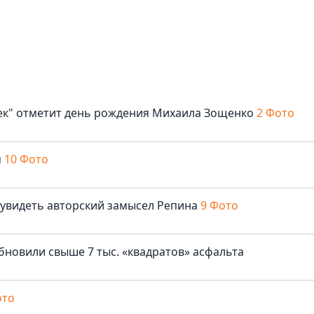
век" отметит день рождения Михаила Зощенко
2 Фото
м
10 Фото
 увидеть авторский замысел Репина
9 Фото
бновили свыше 7 тыс. «квадратов» асфальта
ото