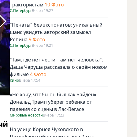
трактористам
10 Фото
С.Петербург
Вчера 19:27
"Пенаты" без экспонатов: уникальный
шанс увидеть авторский замысел
Репина
9 Фото
С.Петербург
Вчера 19:21
"Там, где нет чести, там нет человека":
Даша Чаруша рассказала о своём новом
фильме
4 Фото
Кино
Вчера 17:54
«Не хочу, чтобы он был как Байден».
Главное кинособытие Петербурга. Фото предоставлено ор
Дональд Трамп уберег ребенка от
падения со сцены в Лас-Вегасе
Мировые новости
Вчера 17:23
ый
На улице Корнея Чуковского в
Петербурге обновили свыше 7 тыс.