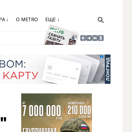
РА ↓
О METRO
ЕЩЕ ↓
"