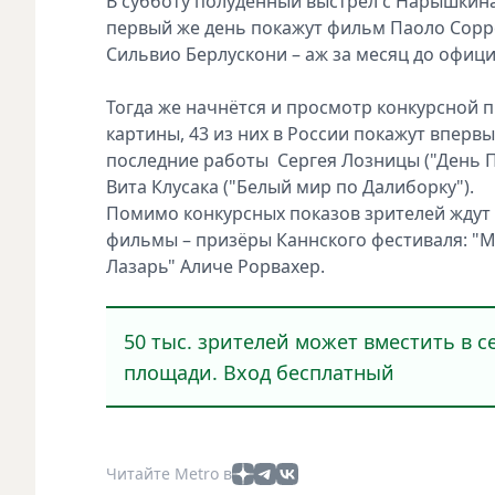
В субботу полуденный выстрел с Нарышкина
первый же день покажут фильм Паоло Сор
Сильвио Берлускони – аж за месяц до офици
Тогда же начнётся и просмотр конкурсной 
картины, 43 из них в России покажут вперв
последние работы Сергея Лозницы ("День П
Вита Клусака ("Белый мир по Далиборку").
Помимо конкурсных показов зрителей ждут 
фильмы – призёры Каннского фестиваля: "М
Лазарь" Аличе Рорвахер.
50 тыс. зрителей может вместить в 
площади. Вход бесплатный
Читайте Metro в