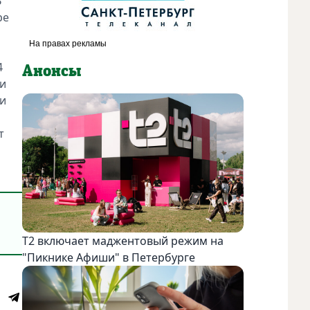
В
ре
4
Анонсы
 и
 и
т
Т2 включает маджентовый режим на
"Пикнике Афиши" в Петербурге