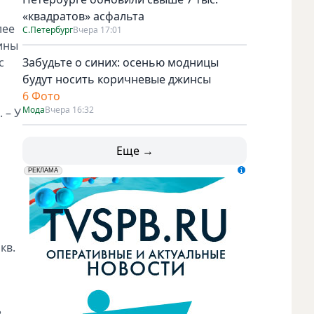
«квадратов» асфальта
лее
С.Петербург
Вчера 17:01
тины
с
Забудьте о синих: осенью модницы
будут носить коричневые джинсы
6 Фото
Мода
Вчера 16:32
 – У
Еще →
erid: LdtCK5udn
АО "ГАТР", ИНН: 7841320717
РЕКЛАМА
кв.