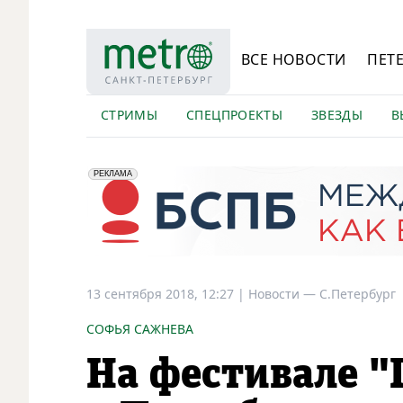
ВСЕ НОВОСТИ
ПЕТ
СТРИМЫ
СПЕЦПРОЕКТЫ
ЗВЕЗДЫ
В
erid: 2VfnxyFybV5
ПАО "Банк "Санкт-Петербург", ИНН: 7831000027
РЕКЛАМА
13 сентября 2018, 12:27
|
Новости —
С.Петербург
СОФЬЯ САЖНЕВА
На фестивале "