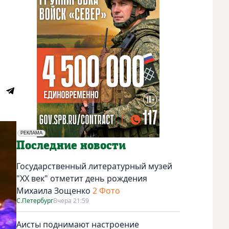
РЕКЛАМА
Социальная реклама
Последние новости
Государственный литературный музей
"ХХ век" отметит день рождения
Михаила Зощенко
2 Фото
С.Петербург
Вчера 21:59
Аисты поднимают настроение