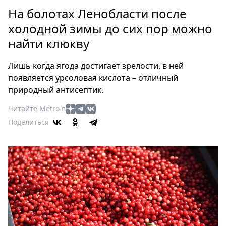
Петербург
На болотах Ленобласти после
Россия
холодной зимы до сих пор можно
Мир
найти клюкву
Здоровье
Еда
Лишь когда ягода достигает зрелости, в ней
Туризм
появляется урсоловая кислота – отличный
Мода
природный антисептик.
Театр
Читайте Metro в
Кино
Поделиться
Афиша
Книги
Выставки
Пресс-
релизы
О
Metro
Стримы