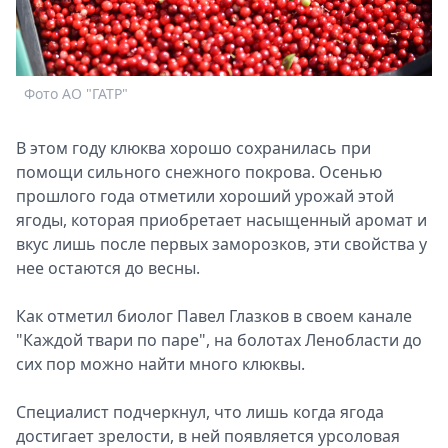
Спецпроекты
Звезды
Выборы
2026
Фото АО "ГАТР"
Скачай
Metro
В этом году клюква хорошо сохранилась при
помощи сильного снежного покрова. Осенью
прошлого года отметили хороший урожай этой
ягоды, которая приобретает насыщенный аромат и
вкус лишь после первых заморозков, эти свойства у
нее остаются до весны.
Как отметил биолог Павел Глазков в своем канале
"Каждой твари по паре", на болотах Ленобласти до
сих пор можно найти много клюквы.
Специалист подчеркнул, что лишь когда ягода
достигает зрелости, в ней появляется урсоловая