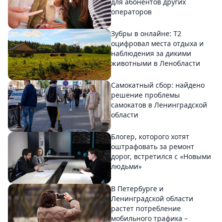
для абонентов других
операторов
Зубры в онлайне: Т2
оцифровал места отдыха и
наблюдения за дикими
животными в Ленобласти
Самокатный сбор: найдено
решение проблемы
самокатов в Ленинградской
области
Блогер, которого хотят
оштрафовать за ремонт
дорог, встретился с «Новыми
людьми»
В Петербурге и
Ленинградской области
растет потребление
мобильного трафика –