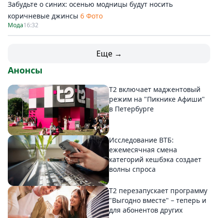
Забудьте о синих: осенью модницы будут носить
коричневые джинсы
6 Фото
Мода
16:32
Еще →
Анонсы
Т2 включает маджентовый
режим на "Пикнике Афиши"
в Петербурге
Исследование ВТБ:
ежемесячная смена
категорий кешбэка создает
волны спроса
Т2 перезапускает программу
"Выгодно вместе" – теперь и
для абонентов других