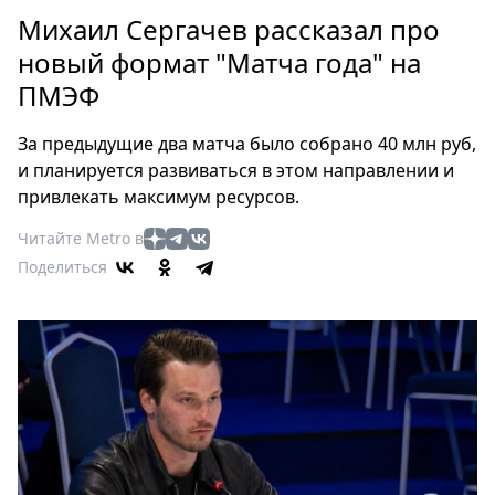
Петербург
Михаил Сергачев рассказал про
Россия
новый формат "Матча года" на
Мир
ПМЭФ
Здоровье
Еда
За предыдущие два матча было собрано 40 млн руб,
Туризм
и планируется развиваться в этом направлении и
Мода
привлекать максимум ресурсов.
Театр
Читайте Metro в
Кино
Поделиться
Афиша
Книги
Выставки
Пресс-
релизы
О
Metro
Стримы