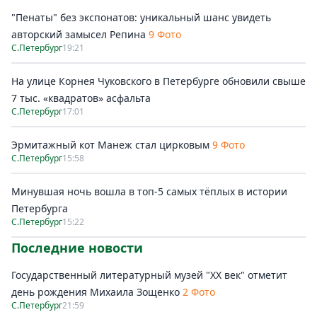
"Пенаты" без экспонатов: уникальный шанс увидеть
авторский замысел Репина
9 Фото
С.Петербург
19:21
На улице Корнея Чуковского в Петербурге обновили свыше
7 тыс. «квадратов» асфальта
С.Петербург
17:01
Эрмитажный кот Манеж стал цирковым
9 Фото
С.Петербург
15:58
Минувшая ночь вошла в топ-5 самых тёплых в истории
Петербурга
С.Петербург
15:22
Последние новости
Государственный литературный музей "ХХ век" отметит
день рождения Михаила Зощенко
2 Фото
С.Петербург
21:59