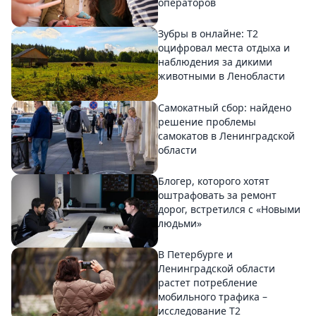
операторов
Зубры в онлайне: Т2
оцифровал места отдыха и
наблюдения за дикими
животными в Ленобласти
Самокатный сбор: найдено
решение проблемы
самокатов в Ленинградской
области
Блогер, которого хотят
оштрафовать за ремонт
дорог, встретился с «Новыми
людьми»
В Петербурге и
Ленинградской области
растет потребление
мобильного трафика –
исследование T2