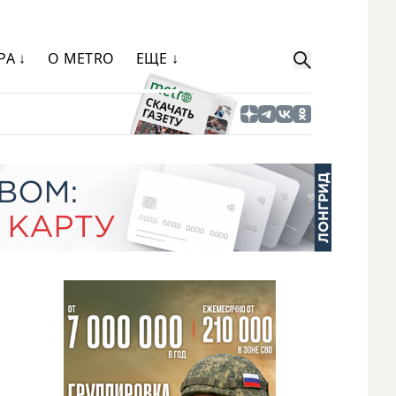
РА ↓
О METRO
ЕЩЕ ↓