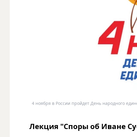
4 ноября в России пройдет День народного един
Лекция "Споры об Иване Су