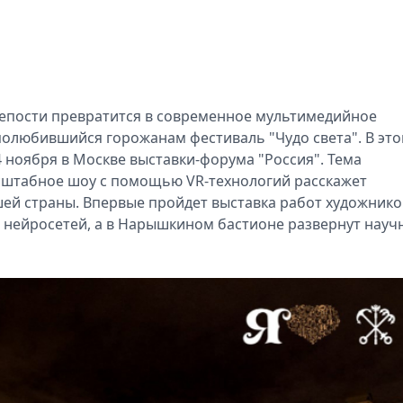
репости превратится в современное мультимедийное
 полюбившийся горожанам фестиваль "Чудо света". В эт
 ноября в Москве выставки-форума "Россия". Тема
Масштабное шоу с помощью VR-технологий расскажет
шей страны. Впервые пройдет выставка работ художнико
 нейросетей, а в Нарышкином бастионе развернут науч