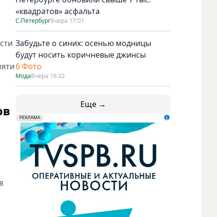
«квадратов» асфальта
С.Петербург
Вчера 17:01
сти
Забудьте о синих: осенью модницы
будут носить коричневые джинсы
мяти
6 Фото
Мода
Вчера 16:32
Еще →
ов
erid: LdtCK5udn
АО "ГАТР", ИНН: 7841320717
РЕКЛАМА
в