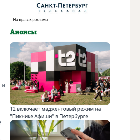
Анонсы
 и
Т2 включает маджентовый режим на
"Пикнике Афиши" в Петербурге
й
к