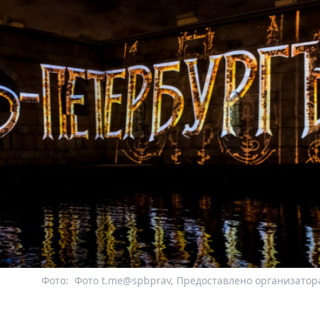
Фото:
Фото t.me@spbprav, Предоставлено организато