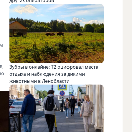
других операторов
ом
в,
Зубры в онлайне: Т2 оцифровал места
но-
отдыха и наблюдения за дикими
животными в Ленобласти