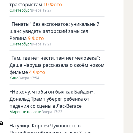
трактористам
10 Фото
С.Петербург
Вчера 19:27
"Пенаты" без экспонатов: уникальный
шанс увидеть авторский замысел
Репина
9 Фото
С.Петербург
Вчера 19:21
"Там, где нет чести, там нет человека":
Даша Чаруша рассказала о своём новом
фильме
4 Фото
Кино
Вчера 17:54
«Не хочу, чтобы он был как Байден».
Фестиваль "Чудо света". Фото Фото t.me@spbprav, Предо
Дональд Трамп уберег ребенка от
падения со сцены в Лас-Вегасе
Мировые новости
Вчера 17:23
а
На улице Корнея Чуковского в
Петербурге обновили свыше 7 тыс.