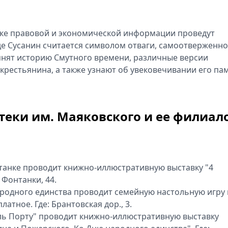
еке правовой и экономической информации проведут
де Сусанин считается символом отваги, самоотверженно
мнят историю Смутного времени, различные версии
крестьянина, а также узнают об увековечивании его па
теки им. Маяковского и ее филиал
нтанке проводит книжно-иллюстративную выставку "4
. Фонтанки, 44.
ародного единства проводит семейную настольную игру 
латное. Где: Брантовская дор., 3.
ель Порту" проводит книжно-иллюстративную выставку