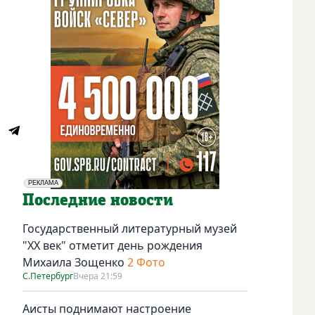
РЕКЛАМА
Социальная реклама
Последние новости
Государственный литературный музей
"ХХ век" отметит день рождения
Михаила Зощенко
2 Фото
С.Петербург
Вчера 21:59
Аисты поднимают настроение