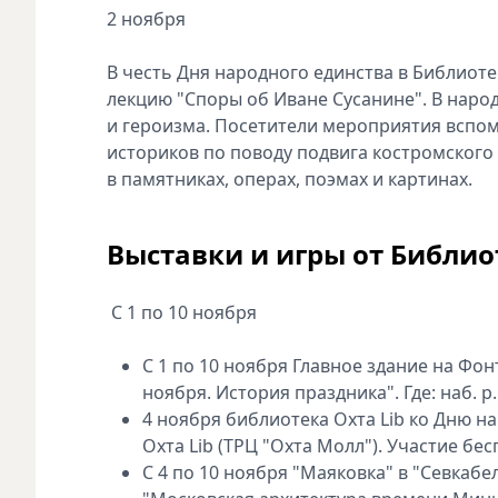
2 ноября
В честь Дня народного единства в Библиот
лекцию "Споры об Иване Сусанине". В наро
и героизма. Посетители мероприятия вспо
историков по поводу подвига костромского 
в памятниках, операх, поэмах и картинах.
Выставки и игры от Библио
С 1 по 10 ноября
С 1 по 10 ноября Главное здание на Фо
ноября. История праздника". Где: наб. р
4 ноября библиотека Охта Lib ко Дню н
Охта Lib (ТРЦ "Охта Молл"). Участие бесп
С 4 по 10 ноября "Маяковка" в "Севкаб