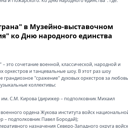
а и Пожарского. Ко Дню народного единства". Где:
страна" в Музейно-выставочном
рия" ко Дню народного единства
 – это сочетание военной, классической, народной и
х оркестров и танцевальные шоу. В этот раз шоу
ее грандиозное "сражение" духовых оркестров за любовь
музыкальные коллективы:
им. С.М. Кирова (дирижер – подполковник Михаил
 военного ордена Жукова института войск национально
р – подполковник Павел Бородай);
перативного назначения Северо-Западного округа войс