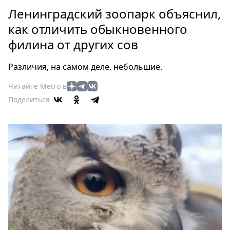
Петербург
Ленинградский зоопарк объяснил,
Россия
как отличить обыкновенного
Мир
филина от других сов
Здоровье
Еда
Различия, на самом деле, небольшие.
Туризм
Мода
Читайте Metro в
Поделиться
Театр
Кино
Афиша
Книги
Выставки
Пресс-
релизы
О
Metro
Стримы