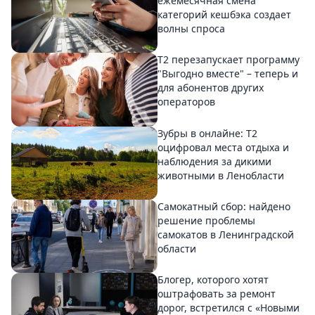
ежемесячная смена
категорий кешбэка создает
волны спроса
Т2 перезапускает программу
"Выгодно вместе" – теперь и
для абонентов других
операторов
Зубры в онлайне: Т2
оцифровал места отдыха и
наблюдения за дикими
животными в Ленобласти
Самокатный сбор: найдено
решение проблемы
самокатов в Ленинградской
области
Блогер, которого хотят
оштрафовать за ремонт
дорог, встретился с «Новыми