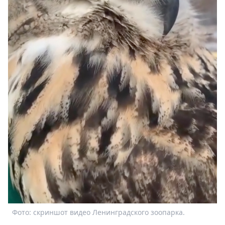
Спецпроекты
Звезды
Выборы
2026
Скачай
Metro
Фото: скриншот видео Ленинградского зоопарка.