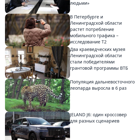
людьми»
В Петербурге и
Ленинградской области
растет потребление
мобильного трафика –
исследование T2
Два краеведческих музея
Ленинградской области
стали победителями
грантовой программы ВТБ
Популяция дальневосточного
леопарда выросла в 6 раз
JELAND J6: один кроссовер
для разных сценариев