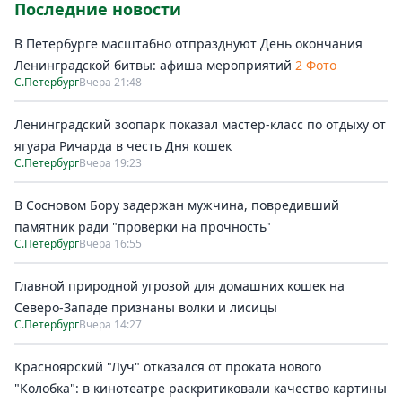
Последние новости
В Петербурге масштабно отпразднуют День окончания
Ленинградской битвы: афиша мероприятий
2 Фото
С.Петербург
Вчера 21:48
Ленинградский зоопарк показал мастер-класс по отдыху от
ягуара Ричарда в честь Дня кошек
С.Петербург
Вчера 19:23
В Сосновом Бору задержан мужчина, повредивший
памятник ради "проверки на прочность"
С.Петербург
Вчера 16:55
Главной природной угрозой для домашних кошек на
Северо-Западе признаны волки и лисицы
С.Петербург
Вчера 14:27
Красноярский "Луч" отказался от проката нового
"Колобка": в кинотеатре раскритиковали качество картины