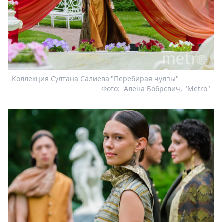
Коллекция Султана Салиева "Перебирая чулпы"
Фото:
Алена Бобрович, "Metro"