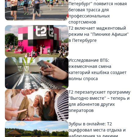
Петербург" появится новая
беговая трасса для
профессиональных
спортсменов
Т2 включает маджентовый
режим на "Пикнике Афиши"
в Петербурге
Исследование ВТБ:
ежемесячная смена
категорий кешбэка создает
волны спроса
Т2 перезапускает программу
"Выгодно вместе" – теперь и
для абонентов других
операторов
Зубры в онлайне: Т2
оцифровал места отдыха и
наблюдения за дикими