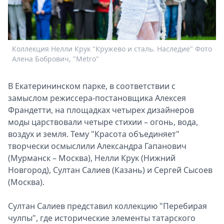
Спецпроекты
Звезды
Выборы
2026
Коллекция Нелли Крук "Кружево и сталь. Наследие" Фото
К
Скачай
Алена Бобрович, "Metro"
А
Metro
В Екатерининском парке, в соответствии с
замыслом режиссера-постановщика Алексея
Франдетти, на площадках четырех дизайнеров
моды царствовали четыре стихии – огонь, вода,
воздух и земля. Тему "Красота объединяет"
творчески осмыслили Александра Гапанович
(Мурманск – Москва), Нелли Крук (Нижний
Новгород), Султан Салиев (Казань) и Сергей Сысоев
(Москва).
Султан Салиев представил коллекцию "Перебирая
чулпы", где исторические элементы татарского