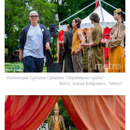
Коллекция Султана Салиева "Перебирая чулпы"
Фото:
Алена Бобрович, "Metro"