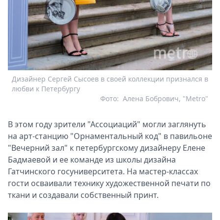
Дизайнер Сергей Сысоев в своей коллекции признался в
любви к Петербургу
Фото:
Алена Бобрович, "Metro"
В этом году зрители "Ассоциаций" могли заглянуть
на арт-станцию "Орнаментальный код" в павильоне
"Вечерний зал" к петербургскому дизайнеру Елене
Бадмаевой и ее команде из школы дизайна
Гатчинского госуниверситета. На мастер-классах
гости осваивали технику художественной печати по
ткани и создавали собственный принт.