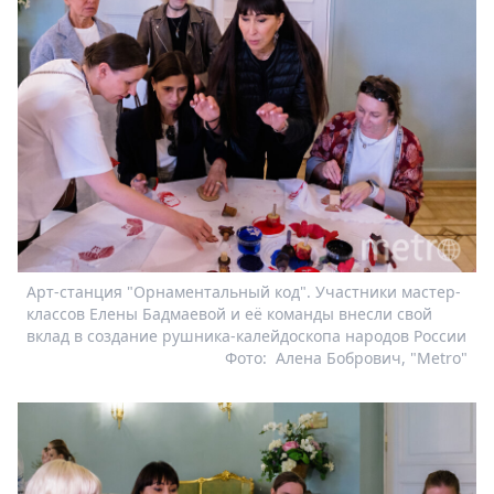
Арт-станция "Орнаментальный код". Участники мастер-
классов Елены Бадмаевой и её команды внесли свой
вклад в создание рушника-калейдоскопа народов России
Фото:
Алена Бобрович, "Metro"