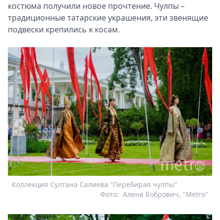
костюма получили новое прочтение. Чулпы –
традиционные татарские украшения, эти звенящие
подвески крепились к косам.
Коллекция Султана Салиева "Перебирая чулпы"
Фото:
Алена Бобрович, "Metro"