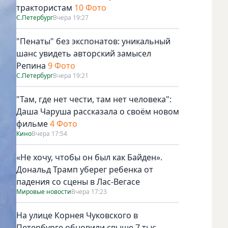
трактористам
10 Фото
С.Петербург
Вчера 19:27
"Пенаты" без экспонатов: уникальный
шанс увидеть авторский замысел
Репина
9 Фото
С.Петербург
Вчера 19:21
"Там, где нет чести, там нет человека":
Даша Чаруша рассказала о своём новом
фильме
4 Фото
Кино
Вчера 17:54
«Не хочу, чтобы он был как Байден».
Дональд Трамп уберег ребенка от
падения со сцены в Лас-Вегасе
Мировые новости
Вчера 17:23
На улице Корнея Чуковского в
Петербурге обновили свыше 7 тыс.