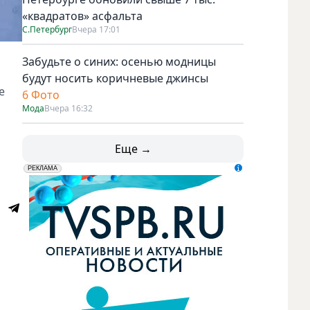
«квадратов» асфальта
С.Петербург
Вчера 17:01
Забудьте о синих: осенью модницы
будут носить коричневые джинсы
е
6 Фото
Мода
Вчера 16:32
Еще →
erid: LdtCK5udn
АО "ГАТР", ИНН: 7841320717
РЕКЛАМА