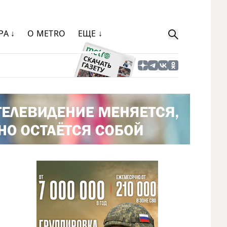
РА ↓
О METRO
ЕЩЕ ↓