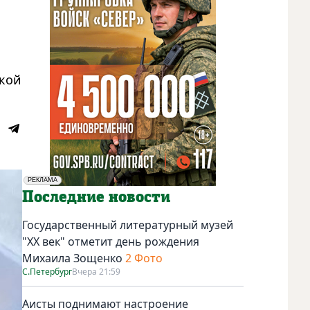
ской
РЕКЛАМА
Социальная реклама
Последние новости
Государственный литературный музей
"ХХ век" отметит день рождения
Михаила Зощенко
2 Фото
С.Петербург
Вчера 21:59
Аисты поднимают настроение