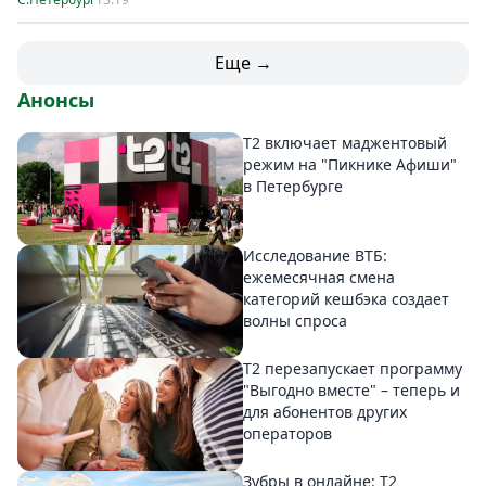
Еще →
Анонсы
Т2 включает маджентовый
режим на "Пикнике Афиши"
в Петербурге
Исследование ВТБ:
ежемесячная смена
категорий кешбэка создает
волны спроса
Т2 перезапускает программу
"Выгодно вместе" – теперь и
для абонентов других
операторов
Зубры в онлайне: Т2