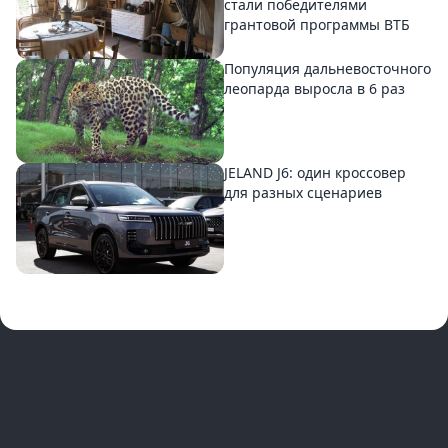
стали победителями
грантовой программы ВТБ
Популяция дальневосточного
леопарда выросла в 6 раз
JELAND J6: один кроссовер
для разных сценариев