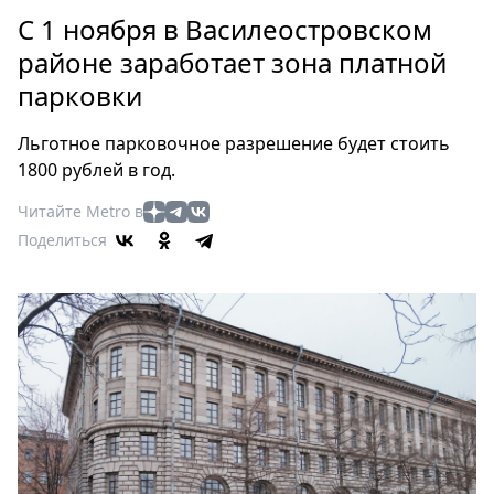
Петербург
С 1 ноября в Василеостровском
Россия
районе заработает зона платной
Мир
парковки
Здоровье
Еда
Льготное парковочное разрешение будет стоить
Туризм
1800 рублей в год.
Мода
Читайте Metro в
Театр
Поделиться
Кино
Афиша
Книги
Выставки
Пресс-
релизы
О
Metro
Стримы