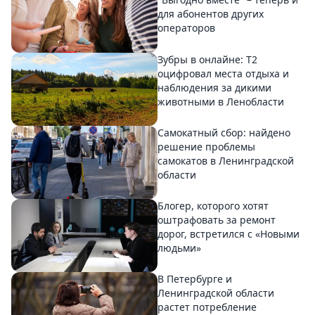
для абонентов других
операторов
Зубры в онлайне: Т2
оцифровал места отдыха и
наблюдения за дикими
животными в Ленобласти
Самокатный сбор: найдено
решение проблемы
самокатов в Ленинградской
области
Блогер, которого хотят
оштрафовать за ремонт
дорог, встретился с «Новыми
людьми»
В Петербурге и
Ленинградской области
растет потребление