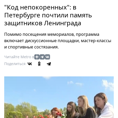
Петербург
"Код непокоренных": в
Россия
Петербурге почтили память
Мир
защитников Ленинграда
Здоровье
Еда
Помимо посещения мемориалов, программа
Туризм
включает дискуссионные площадки, мастер-классы
Мода
и спортивные состязания.
Театр
Читайте Metro в
Кино
Поделиться
Афиша
Книги
Выставки
Пресс-
релизы
О
Metro
Стримы