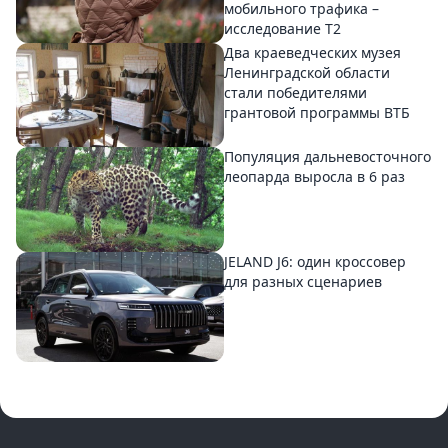
мобильного трафика –
исследование T2
Два краеведческих музея
Ленинградской области
стали победителями
грантовой программы ВТБ
Популяция дальневосточного
леопарда выросла в 6 раз
JELAND J6: один кроссовер
для разных сценариев