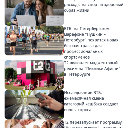
расходы на спорт и здоровый
образ жизни
ВТБ: на Петербургском
марафоне "Пушкин –
Петербург" появится новая
беговая трасса для
профессиональных
спортсменов
Т2 включает маджентовый
режим на "Пикнике Афиши"
в Петербурге
Исследование ВТБ:
ежемесячная смена
категорий кешбэка создает
волны спроса
Т2 перезапускает программу
"Выгодно вместе" – теперь и