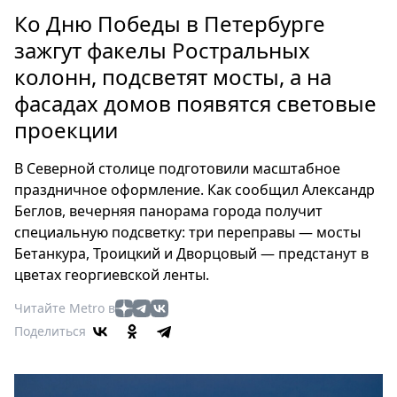
Петербург
Ко Дню Победы в Петербурге
Россия
зажгут факелы Ростральных
Мир
колонн, подсветят мосты, а на
Здоровье
фасадах домов появятся световые
Еда
Туризм
проекции
Мода
В Северной столице подготовили масштабное
Театр
праздничное оформление. Как сообщил Александр
Кино
Беглов, вечерняя панорама города получит
Афиша
специальную подсветку: три переправы — мосты
Книги
Бетанкура, Троицкий и Дворцовый — предстанут в
Выставки
цветах георгиевской ленты.
Пресс-
Читайте Metro в
релизы
Поделиться
О
Metro
Стримы