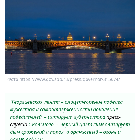
Спецпроекты
Звезды
Выборы
2026
Скачай
Metro
Фото https://www.gov.spb.ru/press/governor/315674/
"Георгиевская лента – олицетворение подвига,
мужества и самоотверженности поколения
победителей, – цитирует губернатора
пресс-
служба
Смольного. – Чёрный цвет символизирует
дым сражений и порох, а оранжевый – огонь и
пламя войны".