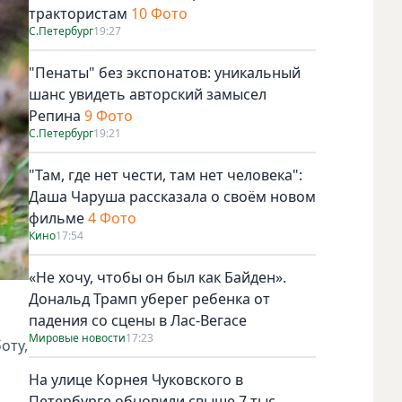
трактористам
10 Фото
С.Петербург
19:27
"Пенаты" без экспонатов: уникальный
шанс увидеть авторский замысел
Репина
9 Фото
С.Петербург
19:21
"Там, где нет чести, там нет человека":
Даша Чаруша рассказала о своём новом
фильме
4 Фото
Кино
17:54
«Не хочу, чтобы он был как Байден».
Дональд Трамп уберег ребенка от
падения со сцены в Лас-Вегасе
Мировые новости
17:23
оту,
На улице Корнея Чуковского в
Петербурге обновили свыше 7 тыс.