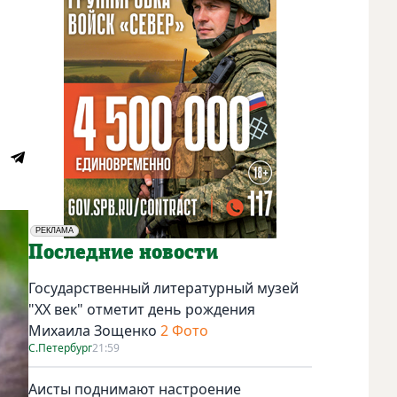
РЕКЛАМА
Социальная реклама
Последние новости
Государственный литературный музей
"ХХ век" отметит день рождения
Михаила Зощенко
2 Фото
С.Петербург
21:59
Аисты поднимают настроение