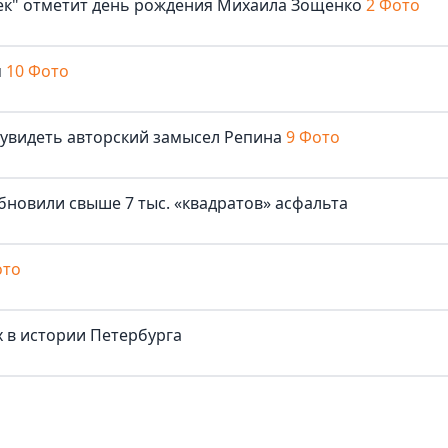
век" отметит день рождения Михаила Зощенко
2 Фото
м
10 Фото
 увидеть авторский замысел Репина
9 Фото
бновили свыше 7 тыс. «квадратов» асфальта
ото
 в истории Петербурга