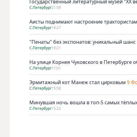
Государственный литературный музей "ХХ 
С.Петербург
21:59
Аисты поднимают настроение тракториста
С.Петербург
19:27
"Пенаты" без экспонатов: уникальный шанс
С.Петербург
19:21
На улице Корнея Чуковского в Петербурге о
С.Петербург
17:01
Эрмитажный кот Манеж стал цирковым
9 Ф
С.Петербург
15:58
Минувшая ночь вошла в топ-5 самых тёплых
С.Петербург
15:22