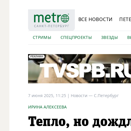
ВСЕ НОВОСТИ
ПЕТ
СТРИМЫ
СПЕЦПРОЕКТЫ
ЗВЕЗДЫ
В
erid: LdtCK5Efv
АО "ГАТР", ИНН: 7841320717
РЕКЛАМА
7 июня 2025, 11:25
|
Новости —
С.Петербург
ИРИНА АЛЕКСЕЕВА
Тепло, но дожд