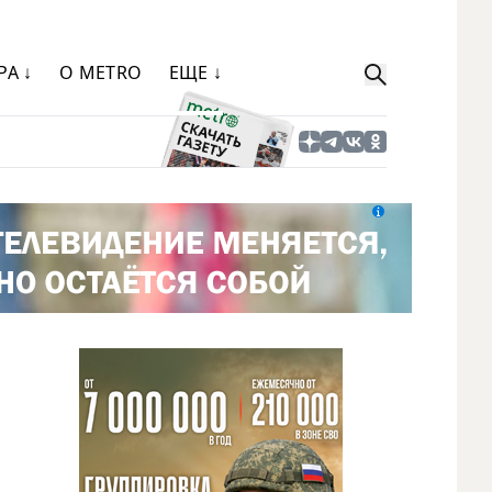
РА ↓
О METRO
ЕЩЕ ↓