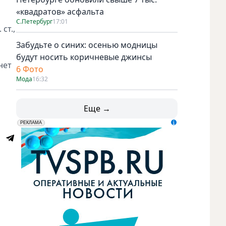
«квадратов» асфальта
С.Петербург
17:01
ст.,
Забудьте о синих: осенью модницы
будут носить коричневые джинсы
нет
6 Фото
Мода
16:32
Еще →
erid: LdtCK5udn
АО "ГАТР", ИНН: 7841320717
РЕКЛАМА