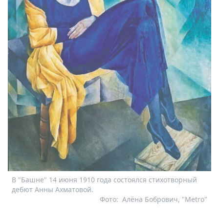
В "Башне" 14 июня 1910 года состоялся стихотворный
дебют Анны Ахматовой.
Фото:
Алёна Бобрович, "Metro"