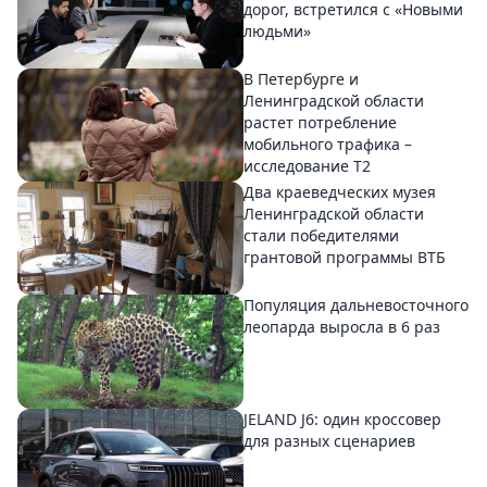
дорог, встретился с «Новыми
людьми»
В Петербурге и
Ленинградской области
растет потребление
мобильного трафика –
исследование T2
Два краеведческих музея
Ленинградской области
стали победителями
грантовой программы ВТБ
Популяция дальневосточного
леопарда выросла в 6 раз
JELAND J6: один кроссовер
для разных сценариев