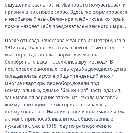
ощущение реальности. Иванов это почувствовал и
признал в них новое слово. Здесь же формировался
и необычный язык Велимира Хлебникова, который
позже назовёт себя председателем земного шара...
После отъезда Вячеслава Иванова из Петербурга в
1912 году "Башня" утратила свой особый статус – в
квартире, где кипела творческая жизнь
Серебряного века, поселились другие люди. В
послереволюционные годы судьба доходного дома
складывалась в русле общих тенденций эпохи:
многие квартиры переоборудовали под
коммунальные, однако "башенная" часть здания,
занимавшая верхние этажи, избежала массовой
коммунализации – её история развивалась по
иному сценарию. Нижние этажи и иные части дома
активно приспосабливали под общественные
нужды: так, уже в 1918 году по распоряжению
Анатолия Луначарского в первых этажах открылась