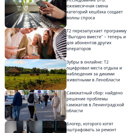
ежемесячная смена
категорий кешбэка создает
волны спроса
Т2 перезапускает программу
"Выгодно вместе" – теперь и
для абонентов других
операторов
Зубры в онлайне: Т2
оцифровал места отдыха и
наблюдения за дикими
животными в Ленобласти
Самокатный сбор: найдено
решение проблемы
самокатов в Ленинградской
области
Блогер, которого хотят
оштрафовать за ремонт