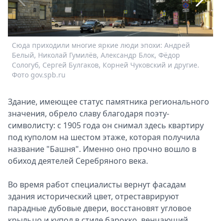
Спецпроекты
Звезды
Выборы
Сюда приходили многие яркие люди эпохи: Андрей
2026
Белый, Николай Гумилёв, Александр Блок, Фёдор
Скачай
Сологуб, Сергей Булгаков, Корней Чуковский и другие.
Metro
Фото gov.spb.ru
Здание, имеющее статус памятника регионального
значения, обрело славу благодаря поэту-
символисту: с 1905 года он снимал здесь квартиру
под куполом на шестом этаже, которая получила
название "Башня". Именно оно прочно вошло в
обиход деятелей Серебряного века.
Во время работ специалисты вернут фасадам
И
с
здания исторический цвет, отреставрируют
парадные дубовые двери, восстановят угловое
крыльцо и купол в стиле барокко, венчающий