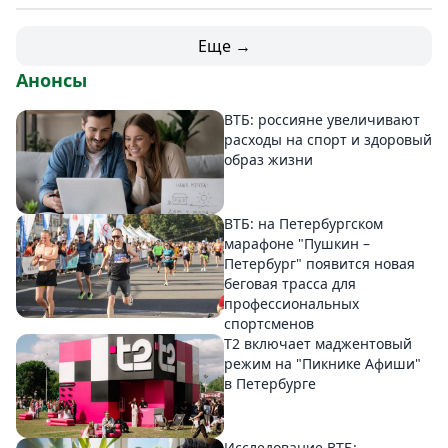
Еще →
Анонсы
ВТБ: россияне увеличивают
расходы на спорт и здоровый
образ жизни
ВТБ: на Петербургском
марафоне "Пушкин –
Петербург" появится новая
беговая трасса для
профессиональных
спортсменов
Т2 включает маджентовый
режим на "Пикнике Афиши"
в Петербурге
Исследование ВТБ: