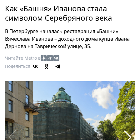
Петербург
Как «Башня» Иванова стала
Россия
символом Серебряного века
Мир
Здоровье
В Петербурге началась реставрация «Башни»
Еда
Вячеслава Иванова – доходного дома купца Ивана
Туризм
Дернова на Таврической улице, 35.
Мода
Читайте Metro в
Театр
Поделиться
Кино
Афиша
Книги
Выставки
Пресс-
релизы
О
Metro
Стримы