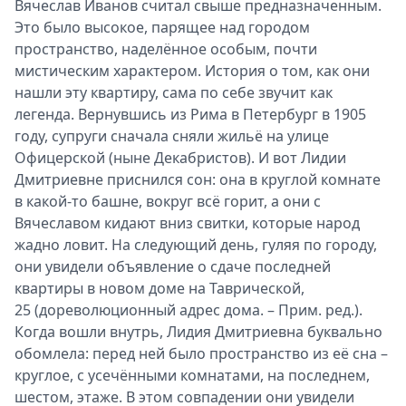
Вячеслав Иванов считал свыше предназначенным.
Это было высокое, парящее над городом
пространство, наделённое особым, почти
мистическим характером. История о том, как они
нашли эту квартиру, сама по себе звучит как
легенда. Вернувшись из Рима в Петербург в 1905
году, супруги сначала сняли жильё на улице
Офицерской (ныне Декабристов). И вот Лидии
Дмитриевне приснился сон: она в круглой комнате
в какой-то башне, вокруг всё горит, а они с
Вячеславом кидают вниз свитки, которые народ
жадно ловит. На следующий день, гуляя по городу,
они увидели объявление о сдаче последней
квартиры в новом доме на Таврической,
25 (дореволюционный адрес дома. – Прим. ред.).
Когда вошли внутрь, Лидия Дмитриевна буквально
обомлела: перед ней было пространство из её сна –
круглое, с усечёнными комнатами, на последнем,
шестом, этаже. В этом совпадении они увидели