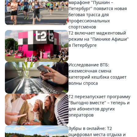
марафоне "Пушкин –
Петербург" появится новая
беговая трасса для
профессиональных
спортсменов
Т2 включает маджентовый
режим на "Пикнике Афиши"
в Петербурге
Исследование ВТБ:
ежемесячная смена
категорий кешбэка создает
волны спроса
Т2 перезапускает программу
"Выгодно вместе" – теперь и
для абонентов других
операторов
Зубры в онлайне: Т2
оцифровал места отдыха и