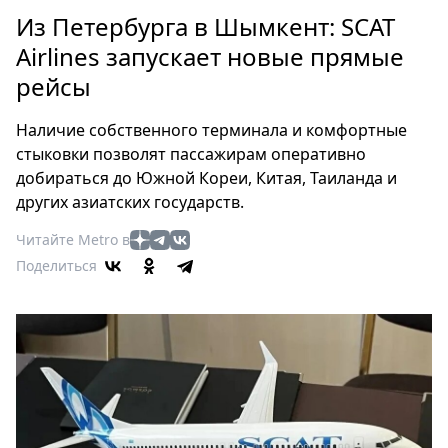
Петербург
Из Петербурга в Шымкент: SCAT
Россия
Airlines запускает новые прямые
Мир
рейсы
Здоровье
Еда
Наличие собственного терминала и комфортные
Туризм
стыковки позволят пассажирам оперативно
Мода
добираться до Южной Кореи, Китая, Таиланда и
Театр
других азиатских государств.
Кино
Читайте Metro в
Афиша
Поделиться
Книги
Выставки
Пресс-
релизы
О
Metro
Стримы