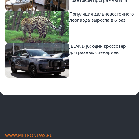
грантовой программы ВТБ
Популяция дальневосточного
леопарда выросла в 6 раз
JELAND J6: один кроссовер
для разных сценариев
WWW.METRONEWS.RU